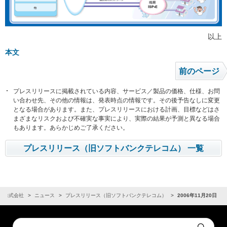
以上
本文
前のページ
プレスリリースに掲載されている内容、サービス／製品の価格、仕様、お問
い合わせ先、その他の情報は、発表時点の情報です。その後予告なしに変更
となる場合があります。また、プレスリリースにおける計画、目標などはさ
まざまなリスクおよび不確実な事実により、実際の結果が予測と異なる場合
もあります。あらかじめご了承ください。
プレスリリース（旧ソフトバンクテレコム） 一覧
ク株式会社
ニュース
プレスリリース（旧ソフトバンクテレコム）
2006年11月20日
Conduct