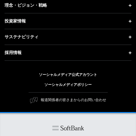
企業情報 トップ
理念・ビジョン・戦略
お知らせ
社長メッセージ
理念・ビジョン・戦略 トップ
投資家情報
更新情報
会社概要
成長戦略「Activate AI for Society」
投資家情報 トップ
記者説明会
サステナビリティ
事業紹介
技術戦略
経営方針
ソフトバンクニュース
サステナビリティ トップ
ガバナンス
採用情報
人材戦略
IRライブラリー
トップメッセージ
社会貢献活動
採用情報 トップ
財務情報
ESG方針・体制
ソーシャルメディア公式アカウント
公開情報
新卒採用
個人投資家の皆さまへ
ソーシャルメディアポリシー
価値創造プロセス
キャリア採用
株式と社債について
マテリアリティ（重要課題）
報道関係者の皆さまからのお問い合わせ
障がい者採用
コーポレート・ガバナンス
ESGの主な取り組み
ソフトバンク クルー採用
IRニュース
ESG関連資料