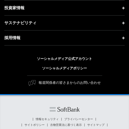
社長メッセージ
理念・ビジョン・戦略 トップ
投資家情報
更新情報
会社概要
成長戦略「Activate AI for Society」
投資家情報 トップ
記者説明会
サステナビリティ
事業紹介
技術戦略
経営方針
ソフトバンクニュース
サステナビリティ トップ
ガバナンス
採用情報
人材戦略
IRライブラリー
トップメッセージ
社会貢献活動
採用情報 トップ
財務情報
ESG方針・体制
ソーシャルメディア公式アカウント
公開情報
新卒採用
個人投資家の皆さまへ
ソーシャルメディアポリシー
価値創造プロセス
キャリア採用
株式と社債について
マテリアリティ（重要課題）
報道関係者の皆さまからのお問い合わせ
障がい者採用
コーポレート・ガバナンス
ESGの主な取り組み
ソフトバンク クルー採用
IRニュース
ESG関連資料
外部評価・イニシアチブ
情報セキュリティ
プライバシーセンター
サイトポリシー
古物営業法に基づく表示
サイトマップ