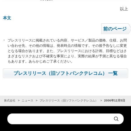
以上
本文
前のページ
プレスリリースに掲載されている内容、サービス／製品の価格、仕様、お問
い合わせ先、その他の情報は、発表時点の情報です。その後予告なしに変更
となる場合があります。また、プレスリリースにおける計画、目標などはさ
まざまなリスクおよび不確実な事実により、実際の結果が予測と異なる場合
もあります。あらかじめご了承ください。
プレスリリース（旧ソフトバンクテレコム） 一覧
ンク株式会社
ニュース
プレスリリース（旧ソフトバンクテレコム）
2006年12月5日
Conduct
Submit
a
search