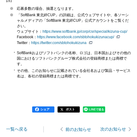
[注]
※
応募多数の場合、抽選となります。
※
「SoftBank 東北絆CUP」の詳細は、公式ウェブサイトや、各ソーシ
ャルメディアの「SoftBank 東北絆CUP」公式アカウントをご覧くだ
さい。
ウェブサイト：
https://www.softbank.jp/corp/csr/special/kizuna-cup/
Facebook：
https://www.facebook.com/sbtohokukizunacup/
Twitter：
https://twitter.com/sbtohokukizuna
SoftBankおよびソフトバンクの名称、ロゴは、日本国およびその他の
国におけるソフトバンクグループ株式会社の登録商標または商標で
す。
その他、このお知らせに記載されている会社名および製品・サービス
名は、各社の登録商標または商標です。
シェア
ポスト
LINEで送る
一覧へ戻る
次のお知らせ
前のお知らせ