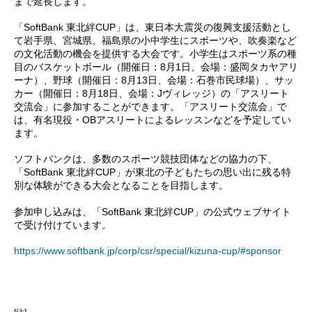
まで延長します。
「SoftBank 東北絆CUP」は、東日本大震災の復興支援活動とし
て岩手県、宮城県、福島県の小中学生にスポーツや、吹奏楽など
の文化活動の機会を提供する大会です。小学生はスポーツ系の種
目のバスケットボール（開催日：8月1日、会場：盛岡タカヤアリ
ーナ）、野球（開催日：8月13日、会場：石巻市民球場）、サッ
カー（開催日：8月18日、会場：Jヴィレッジ）の「アスリート
交流会」に参加することができます。「アスリート交流会」で
は、有名現役・OBアスリートによるレッスンなどを予定してい
ます。
ソフトバンクは、多数のスポーツ競技団体などの協力の下、
「SoftBank 東北絆CUP」が東北の子どもたちの思い出に残る特
別な体験ができる大会となることを目指します。
参加申し込みは、「SoftBank 東北絆CUP」の公式ウェブサイト
で受け付けています。
https://www.softbank.jp/corp/csr/special/kizuna-cup/#sponsor