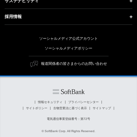
記者説明会
サステナビリティ
事業紹介
技術戦略
経営方針
ソフトバンクニュース
サステナビリティ トップ
ガバナンス
採用情報
人材戦略
IRライブラリー
トップメッセージ
社会貢献活動
採用情報 トップ
財務情報
ESG方針・体制
ソーシャルメディア公式アカウント
公開情報
新卒採用
個人投資家の皆さまへ
ソーシャルメディアポリシー
価値創造プロセス
キャリア採用
株式と社債について
マテリアリティ（重要課題）
報道関係者の皆さまからのお問い合わせ
障がい者採用
コーポレート・ガバナンス
ESGの主な取り組み
ソフトバンク クルー採用
IRニュース
ESG関連資料
外部評価・イニシアチブ
情報セキュリティ
プライバシーセンター
サイトポリシー
古物営業法に基づく表示
サイトマップ
社会貢献活動
電気通信事業登録番号：第72号
© SoftBank Corp. All Rights Reserved.