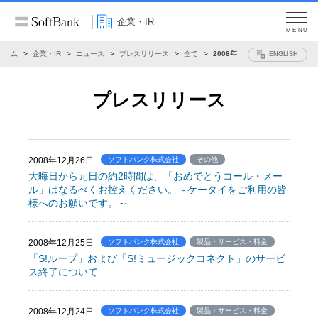
企業・IR
MENU
ホーム
企業・IR
ニュース
プレスリリース
全て
2008年
ENGLISH
プレスリリース
2008年12月26日
ソフトバンク株式会社
その他
大晦日から元日の約2時間は、「おめでとうコール・メー
ル」はなるべくお控えください。～ケータイをご利用の皆
様へのお願いです。～
2008年12月25日
ソフトバンク株式会社
製品・サービス・料金
「S!ループ」および「S!ミュージックコネクト」のサービ
ス終了について
2008年12月24日
ソフトバンク株式会社
製品・サービス・料金