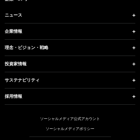
ニュース
ニュース トップ
企業情報
プレスリリース
企業情報 トップ
理念・ビジョン・戦略
お知らせ
社長メッセージ
理念・ビジョン・戦略 トップ
投資家情報
更新情報
会社概要
成長戦略「Activate AI for Society」
投資家情報 トップ
記者説明会
サステナビリティ
事業紹介
技術戦略
経営方針
ソフトバンクニュース
サステナビリティ トップ
ガバナンス
採用情報
人材戦略
IRライブラリー
トップメッセージ
社会貢献活動
採用情報 トップ
財務情報
ESG方針・体制
ソーシャルメディア公式アカウント
公開情報
新卒採用
個人投資家の皆さまへ
ソーシャルメディアポリシー
価値創造プロセス
キャリア採用