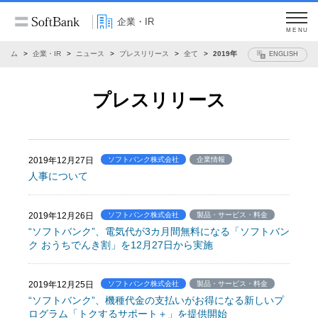
企業・IR
MENU
ホーム
企業・IR
ニュース
プレスリリース
全て
2019年
ENGLISH
プレスリリース
2019年12月27日
ソフトバンク株式会社
企業情報
人事について
2019年12月26日
ソフトバンク株式会社
製品・サービス・料金
“ソフトバンク”、電気代が3カ月間無料になる「ソフトバン
ク おうちでんき割」を12月27日から実施
2019年12月25日
ソフトバンク株式会社
製品・サービス・料金
“ソフトバンク”、機種代金の支払いがお得になる新しいプ
ログラム「トクするサポート＋」を提供開始