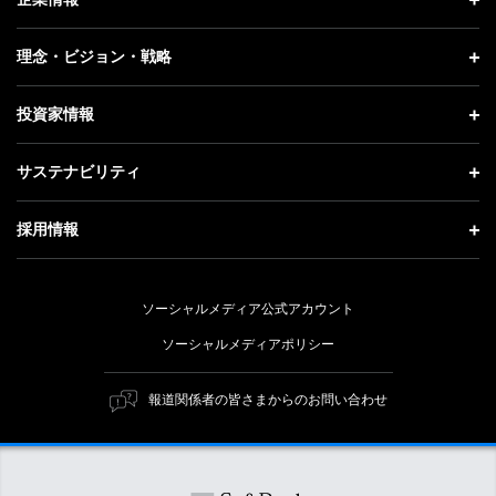
プレスリリース
企業情報 トップ
理念・ビジョン・戦略
お知らせ
社長メッセージ
理念・ビジョン・戦略 トップ
投資家情報
更新情報
会社概要
成長戦略「Activate AI for Society」
投資家情報 トップ
記者説明会
サステナビリティ
事業紹介
技術戦略
経営方針
ソフトバンクニュース
サステナビリティ トップ
ガバナンス
採用情報
人材戦略
IRライブラリー
トップメッセージ
社会貢献活動
採用情報 トップ
財務情報
ESG方針・体制
ソーシャルメディア公式アカウント
公開情報
新卒採用
個人投資家の皆さまへ
ソーシャルメディアポリシー
価値創造プロセス
キャリア採用
株式と社債について
マテリアリティ（重要課題）
報道関係者の皆さまからのお問い合わせ
障がい者採用
コーポレート・ガバナンス
ESGの主な取り組み
ソフトバンク クルー採用
IRニュース
ESG関連資料