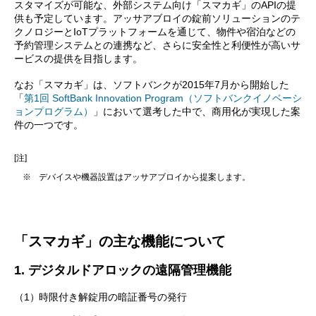
スタマイズが可能な、外部システム向け「スマカギ」のAPIの提
供も予定しています。アッサアブロイの錠前ソリューションのテ
クノロジーとIoTプラットフォームを通じて、物件や宿泊などの
予約管理システムとの連携など、さらに安全性と利便性が高いサ
ービスの提供を目指します。
なお「スマカギ」は、ソフトバンクが2015年7月から開始した
「
第1回 SoftBank Innovation Program（ソフトバンクイノベーシ
ョンプログラム）
」において選考した中で、商用化が実現した案
件の一つです。
[注]
※
デバイスや機器設置はアッサアブロイから提案します。
「スマカギ」の主な機能について
1. デジタルドアロックの遠隔管理機能
（1）
時限付き解錠用の暗証番号の発行