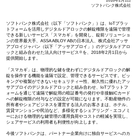
2018年2月1日
ソフトバンク株式会社
ソフトバンク株式会社（以下「ソフトバンク」）は、IoTプラッ
トフォームを活用しデジタルドアロックの解錠権限を遠隔で管理
できる新しいサービス「スマカギ」を開発し、錠前ソリューショ
ンの世界最大手、ASSA ABLOY ABの日本法人、株式会社アッサ
アブロイジャパン（以下「アッサアブロイ」）のデジタルドアロ
※
ックと組み合わせた法人向けサービス
を、2018年2月1日から
提供開始します。
「スマカギ」は、物理的な鍵を使わずにデジタルドアロックの解
錠を操作する機能を遠隔で設定、管理できるサービスです。ピッ
キングや複製ができないセキュリティー性、耐久性に優れたアッ
サアブロイのデジタルドアロックと組み合わせ、IoTプラットフ
ォームを通じて遠隔で解錠用の暗証番号の発行や非接触ICカード
への解錠権限の付与などの設定が可能になります。不動産物件の
所有者やシェアビジネスを運営する法人のお客さまは、ホテル、
賃貸マンションや民泊など、多様化するシェアリング・エコノミ
ーにおける物理的な鍵管理の運用負荷やコストの軽減を実現し、
シェアサービスの利用者も利便性が向上します。
今後ソフトバンクは、パートナー企業向けに独自サービスへのカ