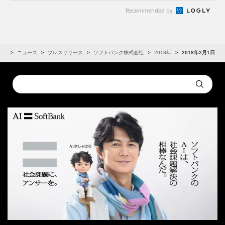
Recommended by
IR
ニュース
プレスリリース
ソフトバンク株式会社
2018年
2018年2月1日
Conduct
Submit
a
search