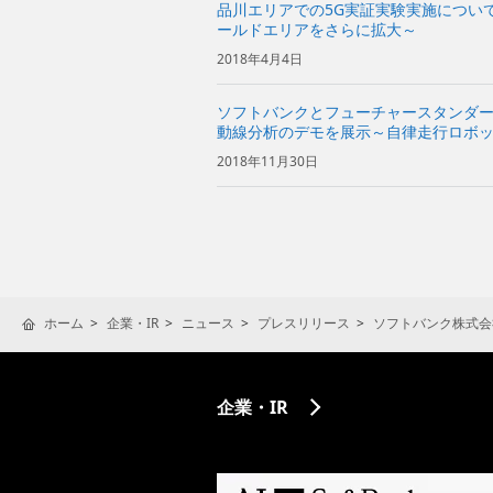
品川エリアでの5G実証実験実施について～「5
ールドエリアをさらに拡大～
2018年4月4日
ソフトバンクとフューチャースタンダー
動線分析のデモを展示～自律走行ロボ
に合った広告を提案～
2018年11月30日
ホーム
企業・IR
ニュース
プレスリリース
ソフトバンク株式会
企業・IR