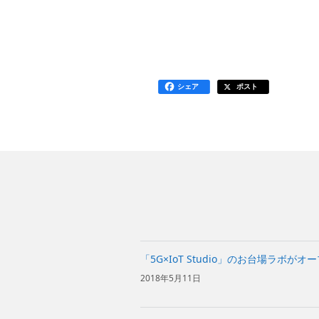
シェア
ポスト
「5G×IoT Studio」のお台場ラボがオ
2018年5月11日