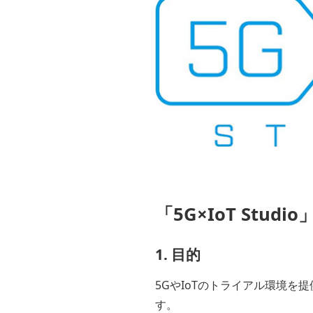
「5G×IoT Studi
1. 目的
5GやIoTのトライアル環境
す。