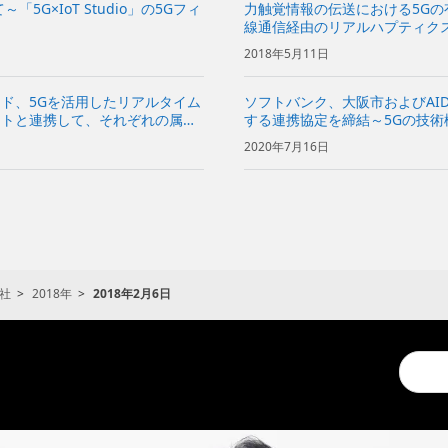
G×IoT Studio」の5Gフィ
力触覚情報の伝送における5Gの有
線通信経由のリアルハプティク
2018年5月11日
ド、5Gを活用したリアルタイム
ソフトバンク、大阪市およびAI
ットと連携して、それぞれの属性
する連携協定を締結～5Gの技術
（仮称）」を開設予定～
2020年7月16日
社
2018年
2018年2月6日
Conduc
a
search