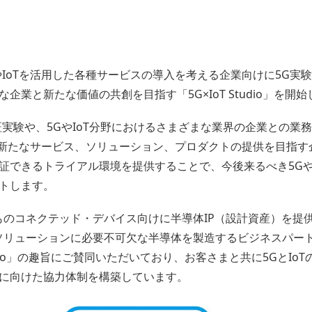
やIoTを活用した各種サービスの導入を考える企業向けに5G実
業と新たな価値の共創を目指す「5G×IoT Studio」を開
証実験や、5GやIoT分野におけるさまざまな業界の企業との業
した新たなサービス、ソリューション、プロダクトの提供を目指
証できるトライアル環境を提供することで、今後来るべき5Gや
トします。
億ものコネクテッド・デバイス向けに半導体IP（設計資産）を
oTソリューションに必要不可欠な半導体を製造するビジネスパート
tudio」の趣旨にご賛同いただいており、お客さまと共に5GとI
に向けた協力体制を構築しています。