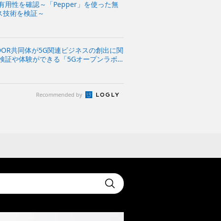
用性を確認～「Pepper」を使った無
ス技術を検証～
DOR共同体が5G関連ビジネスの創出に関
検証や体験ができる「5Gオープンラボ
Recommended by
t
Submit