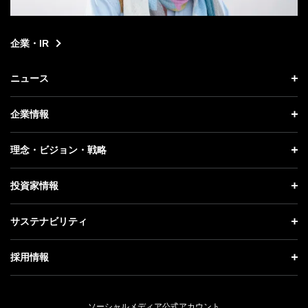
企業・IR
ニュース
ニュース トップ
企業情報
プレスリリース
企業情報 トップ
理念・ビジョン・戦略
お知らせ
社長メッセージ
理念・ビジョン・戦略 トップ
投資家情報
更新情報
会社概要
成長戦略「Activate AI for Society」
投資家情報 トップ
記者説明会
サステナビリティ
事業紹介
技術戦略
経営方針
ソフトバンクニュース
サステナビリティ トップ
ガバナンス
採用情報
人材戦略
IRライブラリー
トップメッセージ
社会貢献活動
採用情報 トップ
財務情報
ESG方針・体制
ソーシャルメディア公式アカウント