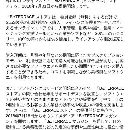
専用のオンラインストア「BizTERRACE（ビズテラス） スト
ア」を、2018年7月31日から提供開始します。
「BizTERRACE ストア」は、会員登録（無料）をするだけで、
SaaS製品の比較検討から購入、ライセンス管理まで一括して行
えるオンラインストアです。人事管理、財務や会計、営業・マー
ケティング支援ツールといった業務ソフトなど、20以上のカテゴ
リー、約60の商材から提供を開始し、ラインアップを順次拡充し
ていきます。
購入形態は、月額や年額などの期間に応じたサブスクリプション
モデルや、利用形態に応じて購入可能な従量課金型があり、お客
さまは必要なソフトウエアを利用したい期間だけライセンス購入
することができるため、コストを削減しながら高機能なソフトウ
エアを利用できます。
また、ソフトバンクはサービス開始に合わせて、「BizTERRACE
ストア」の問い合わせ専用サポートデスクを設置し、ソフトウエ
アの使い方などのさまざまなアドバイスや提案を行う中で、ITの
利活用によるお客さまの業務の効率化や収益力の強化を支援しま
す。さらに、「BizTERRACE ストア」の提供開始に先立ち、
2018年7月18日からオウンドメディア「BizTERRACE マガジ
ン」を開始します。「BizTERRACE マガジン」を通して、ITの
活用による業務改善などの先進的な事例や生産性向上に役立つ情