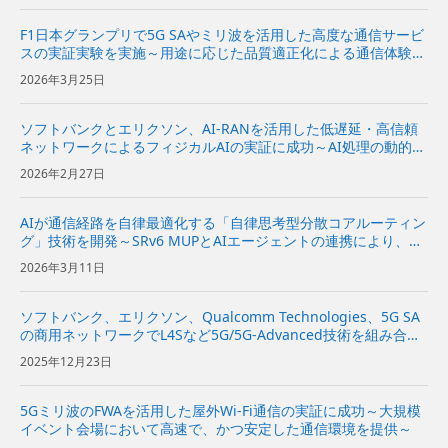
F1日本グランプリで5G SAやミリ波を活用した高度な通信サービ
スの実証実験を実施～用途に応じた品質適正化による通信体験の
向上と新たなユースケースの創出を目指す～
2026年3月25日
ソフトバンクとエリクソン、AI-RANを活用した低遅延・高信頼
ネットワークによるフィジカルAIの実証に成功～AI処理の動的な
オフロードと通信ネットワークの最適化により、安定したフィジ
2026年2月27日
カルAIを実現～
AIが通信経路を自律最適化する「自律思考型分散コアルーティン
グ」技術を開発～SRv6 MUPとAIエージェントの連携により、効
率性と低遅延を両立～
2026年3月11日
ソフトバンク、エリクソン、Qualcomm Technologies、5G SA
の商用ネットワークでL4Sなど5G/5G-Advanced技術を組み合わ
せた低遅延通信のフィールドトライアルを実施～スマートグラス
2025年12月23日
を活用したXRコンテンツのスト...
5Gミリ波のFWAを活用した屋外Wi-Fi通信の実証に成功～大規模
イベント会場において高速で、かつ安定した通信環境を提供～