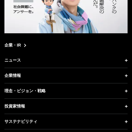
企業・IR
ニュース
ニュース トップ
企業情報
プレスリリース
企業情報 トップ
理念・ビジョン・戦略
お知らせ
社長メッセージ
理念・ビジョン・戦略 トップ
投資家情報
更新情報
会社概要
成長戦略「Activate AI for Society」
投資家情報 トップ
記者説明会
サステナビリティ
事業紹介
技術戦略
経営方針