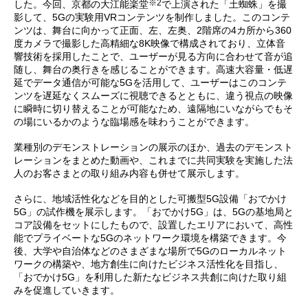
※2
した。今回、京都の大江能楽堂
で上演された「土蜘蛛」を撮
影して、5Gの実験用VRコンテンツを制作しました。このコンテ
ンツは、舞台に向かって正面、左、左奥、2階席の4カ所から360
度カメラで撮影した高精細な8K映像で構成されており、立体音
響技術を採用したことで、ユーザーが見る方向に合わせて音が追
随し、舞台の奥行きを感じることができます。高速大容量・低遅
延でデータ通信が可能な5Gを活用して、ユーザーはこのコンテ
ンツを遅延なくスムーズに視聴できるとともに、違う視点の映像
に瞬時に切り替えることが可能なため、遠隔地にいながらでもそ
の場にいるかのような臨場感を味わうことができます。
業種別のデモンストレーションの展示のほか、過去のデモンスト
レーションをまとめた動画や、これまでに共同実験を実施した法
人のお客さまとの取り組み内容も併せて展示します。
さらに、地域活性化などを目的とした可搬型5G設備「おでかけ
5G」の試作機を展示します。「おでかけ5G」は、5Gの基地局と
コア設備をセットにしたもので、設置したエリアにおいて、高性
能でプライベートな5Gのネットワーク環境を構築できます。今
後、大学や自治体などのさまざまな場所で5Gのローカルネット
ワークの構築や、地方創生に向けたビジネス活性化を目指し、
「おでかけ5G」を利用した新たなビジネス共創に向けた取り組
みを促進していきます。