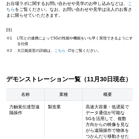
お台場ラボに関するお問い合わせや見学のお申し込みなどは、
こ
ちら
をご覧ください。なお、お問い合わせや見学は法人のお客さ
まに限らせていただきます。
[注]
※1
LTEとの連携によって5Gの性能や機能をいち早く実現できるようにす
る仕様
※2
大江能楽堂の詳細は、
こちら
をご覧ください。
デモンストレーション一覧（11月30日現在）
名称
業種
概要
力触覚伝達型遠
製造業
高速大容量・低遅延で
隔操作
データ通信が可能な
5Gを活用して、複数
方向からの映像を見な
がら遠隔操作で物体を
つかんだり移動させた