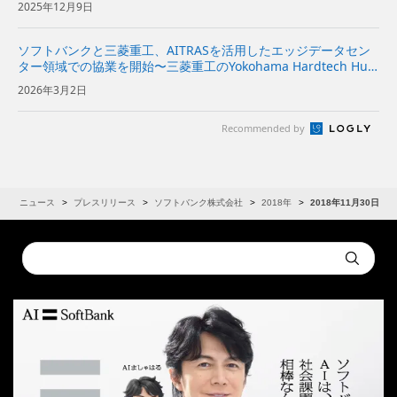
2025年12月9日
ソフトバンクと三菱重工、AITRASを活用したエッジデータセン
ター領域での協業を開始〜三菱重工のYokohama Hardtech Hub
で、オンプレミス環境下における「AITRAS」を活用したエッジA
2026年3月2日
Iアプリケーションの実証実験を開始 〜...
Recommended by
R
ニュース
プレスリリース
ソフトバンク株式会社
2018年
2018年11月30日
Conduct
Submit
a
search