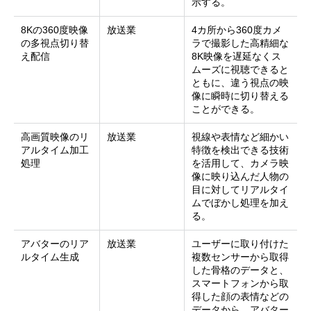
示する。
8Kの360度映像
放送業
4カ所から360度カメ
の多視点切り替
ラで撮影した高精細な
え配信
8K映像を遅延なくス
ムーズに視聴できると
ともに、違う視点の映
像に瞬時に切り替える
ことができる。
高画質映像のリ
放送業
視線や表情など細かい
アルタイム加工
特徴を検出できる技術
処理
を活用して、カメラ映
像に映り込んだ人物の
目に対してリアルタイ
ムでぼかし処理を加え
る。
アバターのリア
放送業
ユーザーに取り付けた
ルタイム生成
複数センサーから取得
した骨格のデータと、
スマートフォンから取
得した顔の表情などの
データから、アバター