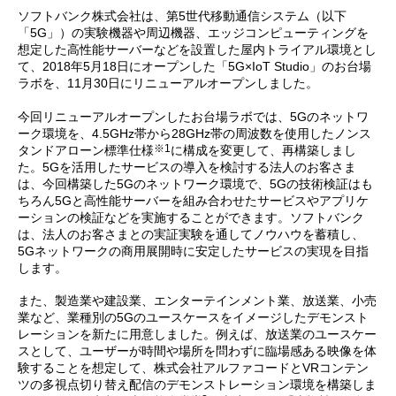
ソフトバンク株式会社は、第5世代移動通信システム（以下
「5G」）の実験機器や周辺機器、エッジコンピューティングを
想定した高性能サーバーなどを設置した屋内トライアル環境とし
て、2018年5月18日にオープンした「5G×IoT Studio」のお台場
ラボを、11月30日にリニューアルオープンしました。
今回リニューアルオープンしたお台場ラボでは、5Gのネットワ
ーク環境を、4.5GHz帯から28GHz帯の周波数を使用したノンス
※1
タンドアローン標準仕様
に構成を変更して、再構築しまし
た。5Gを活用したサービスの導入を検討する法人のお客さま
は、今回構築した5Gのネットワーク環境で、5Gの技術検証はも
ちろん5Gと高性能サーバーを組み合わせたサービスやアプリケ
ーションの検証などを実施することができます。ソフトバンク
は、法人のお客さまとの実証実験を通してノウハウを蓄積し、
5Gネットワークの商用展開時に安定したサービスの実現を目指
します。
また、製造業や建設業、エンターテインメント業、放送業、小売
業など、業種別の5Gのユースケースをイメージしたデモンスト
レーションを新たに用意しました。例えば、放送業のユースケー
スとして、ユーザーが時間や場所を問わずに臨場感ある映像を体
験することを想定して、株式会社アルファコードとVRコンテン
ツの多視点切り替え配信のデモンストレーション環境を構築しま