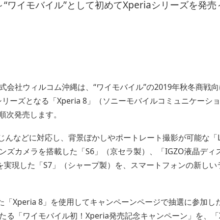
～“ワイモバイル”として初めてXperiaシリーズを発売
会社ウィルコム沖縄は、“ワイモバイル”の2019年秋冬商戦
aシリーズとなる「Xperia 8」（ソニーモバイルコミュニケ
降順次発売します。
・防じんなどに対応し、背景ぼかしやポートレート撮影が可能な「Libe
ンズカメラを搭載した「S6」（京セラ製）、「IGZO液晶デ
を実現した「S7」（シャープ製）を、スマートフォンの新しい
「Xperia 8」を使用してキャンペーンページで抽選に参加した
「ワイモバイル初！Xperia発売記念キャンペーン」を、「Xpe