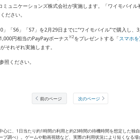
コミュニケーションズ株式会社が実施します。「ワイモバイル初！
覧ください。
ero S10」「S6」「S7」を2月29日までに“ワイモバイル”で購入
※2
000円相当のPayPayボーナス
をプレゼントする「
スマホを
ーがそれぞれ実施します。
参照ください。
前のページ
次のページ
中心に、1日当たり約1時間の利用と約23時間の待機時間を想定した独
ープ調べ）。ゲームや動画視聴など、実際の利用状況により短くなる場