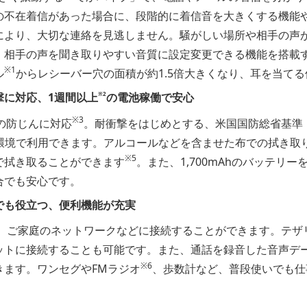
の不在着信があった場合に、段階的に着信音を大きくする機能
により、大切な連絡を見逃しません。騒がしい場所や相手の声
、相手の声を聞き取りやすい音質に設定変更できる機能を搭載
※1
ル
からレシーバー穴の面積が約1.5倍大きくなり、耳を当て
※2
撃に対応、1週間以上
の電池稼働で安心
※3
5Xの防じんに対応
。耐衝撃をはじめとする、米国国防総省基準（MIL
環境で利用できます。アルコールなどを含ませた布での拭き取
※5
で拭き取ることができます
。また、1,700mAhのバッテリ
合でも安心です。
でも役立つ、便利機能が充実
ため、ご家庭のネットワークなどに接続することができます。テ
トに接続することも可能です。また、通話を録音した音声データを
※6
きます。ワンセグやFMラジオ
、歩数計など、普段使いでも仕