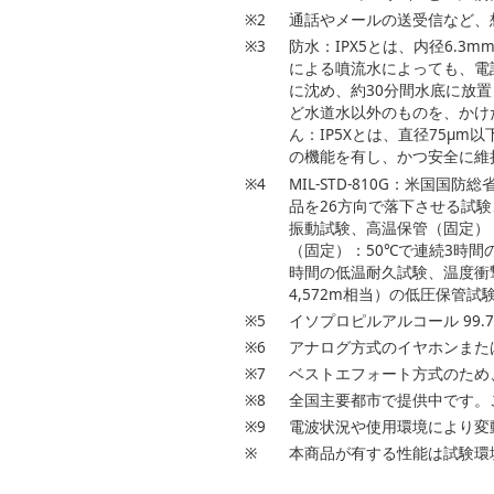
※2
通話やメールの送受信など、
※3
防水：IPX5とは、内径6.
による噴流水によっても、電話
に沈め、約30分間水底に放
ど水道水以外のものを、かけ
ん：IP5Xとは、直径75µ
の機能を有し、かつ安全に維
※4
MIL-STD-810G：米国国
品を26方向で落下させる試験、
振動試験、高温保管（固定）
（固定）：50℃で連続3時間
時間の低温耐久試験、温度衝撃
4,572m相当）の低圧保管
※5
イソプロピルアルコール 99
※6
アナログ方式のイヤホンまた
※7
ベストエフォート方式のため
※8
全国主要都市で提供中です。
※9
電波状況や使用環境により変
※
本商品が有する性能は試験環