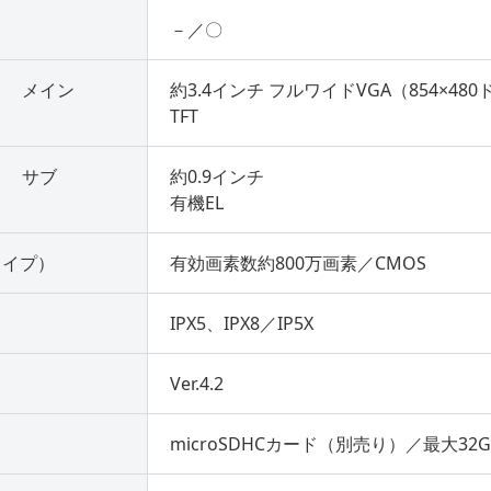
－／〇
メイン
約3.4インチ フルワイドVGA（854×48
TFT
サブ
約0.9インチ
有機EL
タイプ）
有効画素数約800万画素／CMOS
IPX5、IPX8／IP5X
Ver.4.2
microSDHCカード（別売り）／最大32G