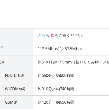
こちら
をご覧ください。
※7
※8
）
112.5Mbps
／37.5Mbps
重さ
約51×112×17.9mm（折りたたみ時）／約
FDD-LTE網
約650分／約600時間
W-CDMA網
約910分／約740時間
GSM網
約420分／約650時間