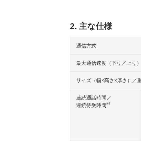
2. 主な仕様
通信方式
最大通信速度（下り／上り
サイズ（幅×高さ×厚さ）／
連続通話時間／
※9
連続待受時間