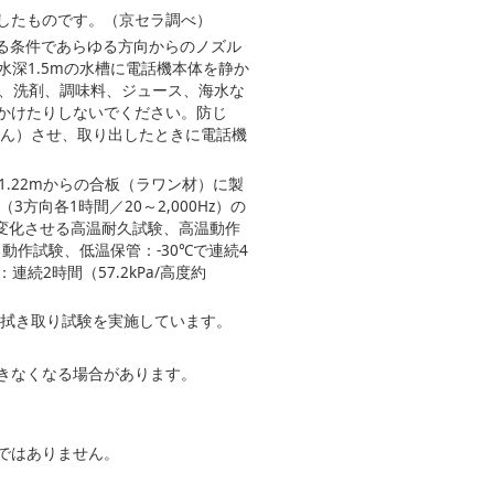
したものです。（京セラ調べ）
水する条件であらゆる方向からのノズル
水深1.5mの水槽に電話機本体を静か
ん、洗剤、調味料、ジュース、海水な
かけたりしないでください。防じ
はん）させ、取り出したときに電話機
高さ1.22mからの合板（ラワン材）に製
方向各1時間／20～2,000Hz）の
で変化させる高温耐久試験、高温動作
動作試験、低温保管：-30℃で連続4
続2時間（57.2kPa/高度約
での拭き取り試験を実施しています。
きなくなる場合があります。
ではありません。