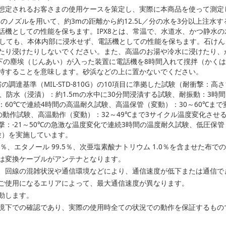
想定されるお客さまの使用ケースを策定し、実際に本商品を使って測定
3mmのノズルを用いて、約3mの距離から約12.5L／分の水を3分以上注
機としての性能を保ちます。IPX8とは、常温で、水道水、かつ静水の
置しても、本体内部に浸水せず、電話機としての性能を保ちます。石け
たり浸けたりしないでください。また、高温のお湯や冷水に浸けたり、
m以下の塵埃（じんあい）が入った装置に電話機を8時間入れて撹拌（かく
持することを意味します。砂浜などの上に置かないでください。
防総省の調達基準（MIL-STD-810G）の10項目に準拠した試験（耐衝撃：
防水（浸漬）：約1.5mの水中に30分間浸漬する試験、耐振動：3時間（3
：60℃で連続4時間の高温耐久試験、高温保管（変動）：30～60℃ま
の動作試験、高温動作（変動）：32～49℃まで3サイクル温度変化させる
：-21～50℃の急激な温度変化で連続3時間の温度耐久試験、低圧保管：連
試験）を実施しています。
.7％、エタノール 99.5％、次亜塩素酸ナトリウム 1.0％を含ませた布
は変換ケーブルがアンテナとなります。
、回線の混雑状況や通信環境などにより、通信速度が低下または通信で
ご使用になるエリアによって、最大通信速度が異なります。
動します。
境下での確認であり、実際の使用時全ての状況での動作を保証するもの