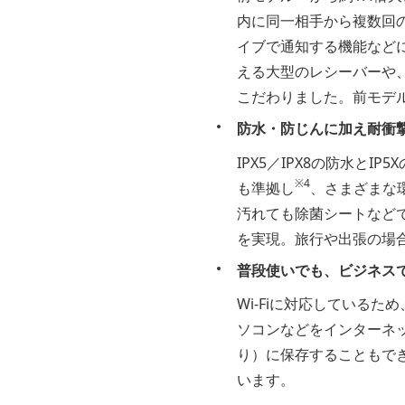
内に同一相手から複数回
イブで通知する機能など
える大型のレシーバーや
こだわりました。前モデ
防水・防じんに加え耐衝
IPX5／IPX8の防水とIP
※4
も準拠し
、さまざまな
汚れても除菌シートなど
を実現。旅行や出張の場
普段使いでも、ビジネス
Wi-Fiに対応している
ソコンなどをインターネッ
り）に保存することもで
います。