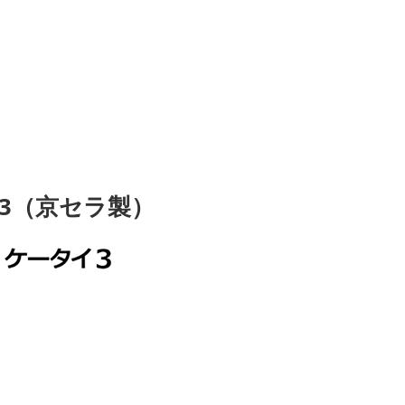
イ3（京セラ製）