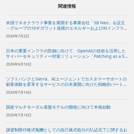
関連情報
米国でネオクラウド事業を展開する事業会社「SB Neo」を設立
～グループの10ギガワット規模のエネルギーおよびAIインフラを
基に、米国の企業向けにネオクラウドサービスを提供～
2026年7月2日
日本の重要インフラの防御に向けて、OpenAIの技術を活用した
サイバーセキュリティー対策ソリューション「Patching as a Se
rvice」を提供開始～企業向けに、脆弱性診断から修復方針の策
2026年6月16日
定、実装の提案までを一気通貫で支援～ | ...
ソフトバンクとSierra、AIエージェントでカスタマーサポートの
顧客体験を変革するサービスの日本展開に向けた戦略的パートナ
ーシップ契約を締結〜Sierraの対話型AIプラットフォームをソフ
2026年7月14日
トバンクが日本市場で独占販売代理店として販売開始〜...
国産マルチモーダル基盤モデルの開発に向けて本格始動
2026年7月16日
譲渡制限付株式報酬としての自己株式処分の払込完了に関するお