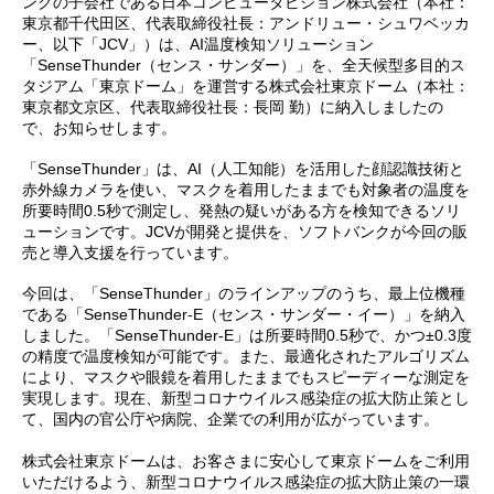
ンクの子会社である日本コンピュータビジョン株式会社（本社：
東京都千代田区、代表取締役社長：アンドリュー・シュワベッカ
ー、以下「JCV」）は、AI温度検知ソリューション
「SenseThunder（センス・サンダー）」を、全天候型多目的ス
タジアム「東京ドーム」を運営する株式会社東京ドーム（本社：
東京都文京区、代表取締役社長：長岡 勤）に納入しましたの
で、お知らせします。
「SenseThunder」は、AI（人工知能）を活用した顔認識技術と
赤外線カメラを使い、マスクを着用したままでも対象者の温度を
所要時間0.5秒で測定し、発熱の疑いがある方を検知できるソリ
ューションです。JCVが開発と提供を、ソフトバンクが今回の販
売と導入支援を行っています。
今回は、「SenseThunder」のラインアップのうち、最上位機種
である「SenseThunder-E（センス・サンダー・イー）」を納入
しました。「SenseThunder-E」は所要時間0.5秒で、かつ±0.3度
の精度で温度検知が可能です。また、最適化されたアルゴリズム
により、マスクや眼鏡を着用したままでもスピーディーな測定を
実現します。現在、新型コロナウイルス感染症の拡大防止策とし
て、国内の官公庁や病院、企業での利用が広がっています。
株式会社東京ドームは、お客さまに安心して東京ドームをご利用
いただけるよう、新型コロナウイルス感染症の拡大防止策の一環