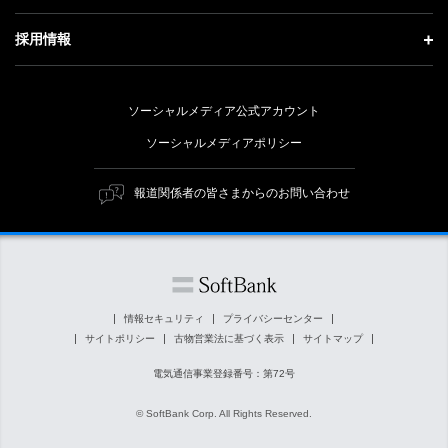
技術戦略
経営方針
ソフトバンクニュース
サステナビリティ トップ
ガバナンス
採用情報
人材戦略
IRライブラリー
トップメッセージ
社会貢献活動
採用情報 トップ
財務情報
ESG方針・体制
ソーシャルメディア公式アカウント
公開情報
新卒採用
個人投資家の皆さまへ
ソーシャルメディアポリシー
価値創造プロセス
キャリア採用
株式と社債について
マテリアリティ（重要課題）
報道関係者の皆さまからのお問い合わせ
障がい者採用
コーポレート・ガバナンス
ESGの主な取り組み
ソフトバンク クルー採用
IRニュース
ESG関連資料
外部評価・イニシアチブ
情報セキュリティ
プライバシーセンター
サイトポリシー
古物営業法に基づく表示
サイトマップ
社会貢献活動
電気通信事業登録番号：第72号
© SoftBank Corp. All Rights Reserved.