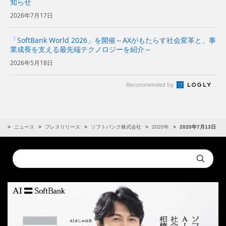
知らせ
2026年7月17日
「SoftBank World 2026」を開催～AXがもたらす社会変革と、事
業成長を支える最先端テクノロジーを紹介～
2026年5月18日
Recommended by
R
ニュース
プレスリリース
ソフトバンク株式会社
2020年
2020年7月13日
Conduct
Submit
a
search