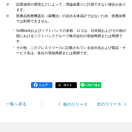
※
設置場所の環境などによって、理論値通りに計測できない場合があり
ます。
※
医療品医療機器法（薬機法）の定める体温計ではないため、医療診察
では利用できません。
SoftBankおよびソフトバンクの名称、ロゴは、日本国およびその他の
国におけるソフトバンクグループ株式会社の登録商標または商標で
す。
その他、このプレスリリースに記載されている会社名および製品・サ
ービス名は、各社の登録商標または商標です。
シェア
ポスト
LINEで送る
一覧へ戻る
次のリリース
前のリリース