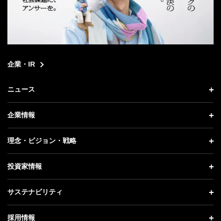
企業・IR
ニュース
ニュース トップ
企業情報
プレスリリース
企業情報 トップ
理念・ビジョン・戦略
お知らせ
社長メッセージ
理念・ビジョン・戦略 トップ
投資家情報
更新情報
会社概要
成長戦略「Activate AI for Society」
投資家情報 トップ
記者説明会
サステナビリティ
事業紹介
技術戦略
経営方針
ソフトバンクニュース
サステナビリティ トップ
ガバナンス
採用情報