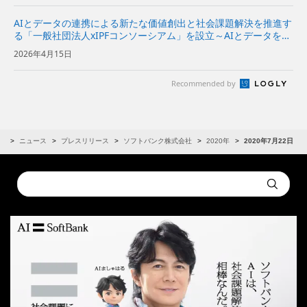
AIとデータの連携による新たな価値創出と社会課題解決を推進す
る「一般社団法人xIPFコンソーシアム」を設立～AIとデータを分
散環境下で安全かつ柔軟に活用できるAIスペースの実現をめざす
2026年4月15日
～
Recommended by
R
ニュース
プレスリリース
ソフトバンク株式会社
2020年
2020年7月22日
Conduct
Submit
a
search