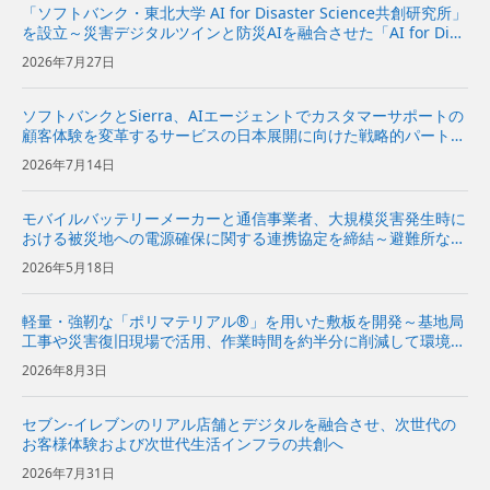
「ソフトバンク・東北大学 AI for Disaster Science共創研究所」
を設立～災害デジタルツインと防災AIを融合させた「AI for Disa
ster Science基盤」の研究開発と社会実装を推進～ | 企業・IR |
2026年7月27日
ソフ...
ソフトバンクとSierra、AIエージェントでカスタマーサポートの
顧客体験を変革するサービスの日本展開に向けた戦略的パートナ
ーシップ契約を締結〜Sierraの対話型AIプラットフォームをソフ
2026年7月14日
トバンクが日本市場で独占販売代理店として販売開始〜...
モバイルバッテリーメーカーと通信事業者、大規模災害発生時に
おける被災地への電源確保に関する連携協定を締結～避難所など
への電源関連機材の提供に向けて協力～
2026年5月18日
軽量・強靭な「ポリマテリアル®」を用いた敷板を開発～基地局
工事や災害復旧現場で活用、作業時間を約半分に削減して環境負
荷を低減～
2026年8月3日
セブン-イレブンのリアル店舗とデジタルを融合させ、次世代の
お客様体験および次世代生活インフラの共創へ
2026年7月31日