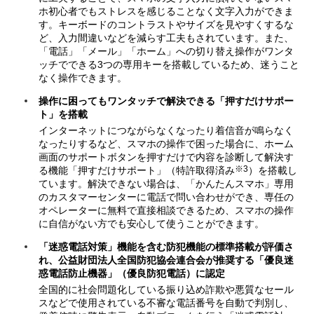
ホ初心者でもストレスを感じることなく文字入力ができま
す。キーボードのコントラストやサイズを見やすくするな
ど、入力間違いなどを減らす工夫もされています。また、
「電話」「メール」「ホーム」への切り替え操作がワンタ
ッチでできる3つの専用キーを搭載しているため、迷うこと
なく操作できます。
操作に困ってもワンタッチで解決できる「押すだけサポー
ト」を搭載
インターネットにつながらなくなったり着信音が鳴らなく
なったりするなど、スマホの操作で困った場合に、ホーム
画面のサポートボタンを押すだけで内容を診断して解決す
※3
る機能「押すだけサポート」（特許取得済み
）を搭載し
ています。解決できない場合は、「かんたんスマホ」専用
のカスタマーセンターに電話で問い合わせができ、専任の
オペレーターに無料で直接相談できるため、スマホの操作
に自信がない方でも安心して使うことができます。
「迷惑電話対策」機能を含む防犯機能の標準搭載が評価さ
れ、公益財団法人全国防犯協会連合会が推奨する「優良迷
惑電話防止機器」（優良防犯電話）に認定
全国的に社会問題化している振り込め詐欺や悪質なセール
スなどで使用されている不審な電話番号を自動で判別し、