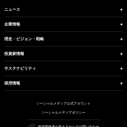
ニュース
ニュース トップ
企業情報
プレスリリース
企業情報 トップ
理念・ビジョン・戦略
お知らせ
社長メッセージ
理念・ビジョン・戦略 トップ
投資家情報
更新情報
会社概要
成長戦略「Activate AI for Society」
投資家情報 トップ
記者説明会
サステナビリティ
事業紹介
技術戦略
経営方針
ソフトバンクニュース
サステナビリティ トップ
ガバナンス
採用情報
人材戦略
IRライブラリー
トップメッセージ
社会貢献活動
採用情報 トップ
財務情報
ESG方針・体制
ソーシャルメディア公式アカウント
公開情報
新卒採用
個人投資家の皆さまへ
ソーシャルメディアポリシー
価値創造プロセス
キャリア採用
株式と社債について
報道関係者の皆さまからのお問い合わせ