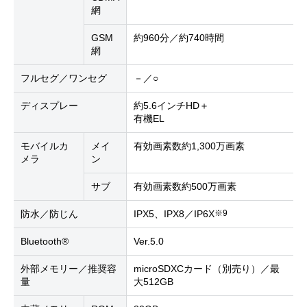
網
GSM
約960分／約740時間
網
フルセグ／ワンセグ
－／○
ディスプレー
約5.6インチHD＋
有機EL
モバイルカ
メイ
有効画素数約1,300万画素
メラ
ン
サブ
有効画素数約500万画素
※9
防水／防じん
IPX5、IPX8／IP6X
Bluetooth®
Ver.5.0
外部メモリー／推奨容
microSDXCカード（別売り）／最
量
大512GB