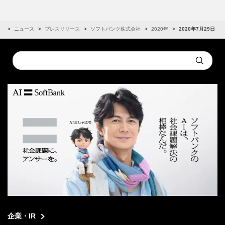
R
ニュース
プレスリリース
ソフトバンク株式会社
2020年
2020年7月29日
Conduct
Submit
a
search
企業・IR