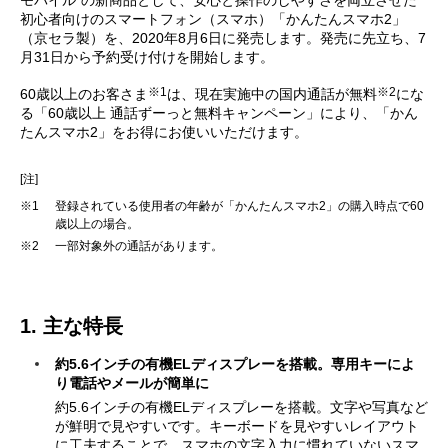
モバイル”の新商品として、安心と操作のしやすさを両立させた
初心者向けのスマートフォン（スマホ）「かんたんスマホ2」
（京セラ製）を、2020年8月6日に発売します。発売に先立ち、7
月31日から予約受け付けを開始します。
※1
※2
60歳以上のお客さま
は、現在実施中の国内通話が無料
にな
る「60歳以上 通話ずーっと無料キャンペーン」により、「かん
たんスマホ2」をお得にお使いいただけます。
[注]
※1
登録されている使用者の年齢が「かんたんスマホ2」の購入時点で60
歳以上の場合。
※2
一部対象外の通話があります。
1. 主な特長
約5.6インチの有機ELディスプレーを搭載。専用キーによ
り電話やメールが簡単に
約5.6インチの有機ELディスプレーを搭載。文字や写真など
が鮮明で見やすいです。キーボードを見やすいレイアウト
に工夫することで、スマホの文字入力に慣れていないスマ