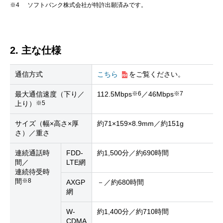
※4
ソフトバンク株式会社が特許出願済みです。
2. 主な仕様
通信方式
こちら
をご覧ください。
※6
※7
最大通信速度（下り／
112.5Mbps
／46Mbps
※5
上り）
サイズ（幅×高さ×厚
約71×159×8.9mm／約151g
さ）／重さ
連続通話時
FDD-
約1,500分／約690時間
間／
LTE網
連続待受時
※8
間
AXGP
－／約680時間
網
W-
約1,400分／約710時間
CDMA