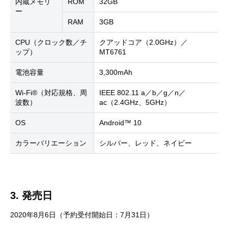
内蔵メモリ
ROM
32GB
ー
RAM
3GB
CPU（クロック数／チ
クアッドコア（2.0GHz）／
ップ）
MT6761
電池容量
3,300mAh
Wi-Fi®（対応規格、周
IEEE 802.11 a／b／g／n／
波数）
ac（2.4GHz、5GHz）
OS
Android™ 10
カラーバリエーション
シルバー、レッド、ネイビー
3. 発売日
2020年8月6日（予約受付開始日：7月31日）