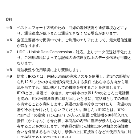
[注]
※5
ベストエフォート方式のため、回線の混雑状況や通信環境などによ
り、通信速度が低下または通信できなくなる場合があります。
※6
全国主要都市で提供中です。ご利用のエリアによって、最大通信速度
が異なります。
※7
UDC（Uplink Data Compression）対応。上りデータ伝送効率化によ
り、ご利用環境によっては記載の通信速度以上のデータ伝送が可能と
なります。
※8
電波状況や使用環境により変動します。
※9
防水：IPX5とは、内径6.3mmの注水ノズルを使用し、約3mの距離か
ら約12.5L／分の水を最低3分間注入する条件であらゆる方向から噴
流を当てても、電話機としての機能を有することを意味します。
IPX8とは、常温で、水道水、かつ静水の水深1.5mのところに電話機
を沈め、約30分間放置後に取り出したときに、電話機としての機能
を有することを意味します。高温のお湯や冷水につけたり、高温のお
湯や冷水をかけたりしないでください。防じん：IP6Xとは、直径
75µm以下の塵埃（じんあい）が入った装置に電話機を8時間入れて
攪拌（かくはん）させた後、本商品の内部に塵埃が侵入しない機能を
有することを意味します。本商品の防じん性能はIP6X相当の保護度
合いを保証するものであり、砂浜の上に直接置くなどの使用方法に対
して保証するものではありません。