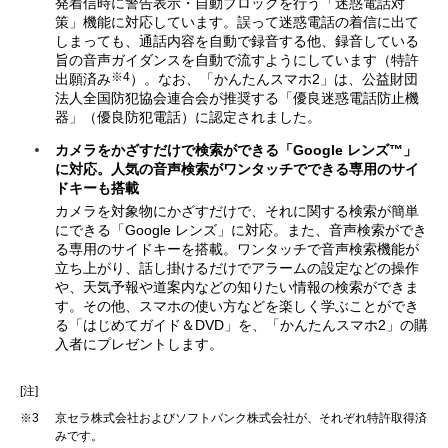
発着信時に警告表示・自動ブロックを行う「迷惑電話対
策」機能に対応しています。誤って迷惑電話の着信に出て
しまっても、通話内容を自動で録音する他、録音している
旨の音声ガイダンスを自動で流すようにしています（特許
※4
出願済み
）。なお、「かんたんスマホ2」は、公益財団
法人全国防犯協会連合会が推奨する「優良迷惑電話防止機
器」（優良防犯電話）に認定されました。
カメラをかざすだけで検索ができる「Google レンズ™」
に対応。人気の音声検索がワンタッチでできる専用のサイ
ドキーも搭載
カメラを対象物にかざすだけで、それに関する検索が簡単
にできる「Google レンズ」に対応。また、音声検索ができ
る専用のサイドキーを搭載。ワンタッチで音声検索機能が
立ち上がり、話し掛けるだけでアラームの設定などの操作
や、天気予報や道案内などの知りたい情報の検索ができま
す。その他、スマホの使い方などを楽しく学ぶことができ
る「はじめてガイド＆DVD」を、「かんたんスマホ2」の購
入者にプレゼントします。
[注]
※3
京セラ株式会社およびソフトバンク株式会社が、それぞれ特許取得済
みです。