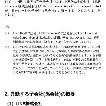
付で、LINE、LINEの完全子会社であるLINE Pay株式会社、LINE
Financial株式会社およびLINE Financial Asia Corporation Limited
が、新たに当社の子会社（孫会社）に該当することになりました
※2、3
。
[注]
※2
LINE Pay株式会社、LINE Financial株式会社およびLINE Financial
Asia Corporation Limited以外のLINEの子会社につきましては、適時
開示基準上の軽微基準に該当するため、記載を省略しています。
※3
LINEがLINE分割準備株式会社に対してLINEの全事業（但し、ZHD株
式および本経営統合に関してLINEが締結した契約に係る契約上の地
位その他吸収分割契約において定める権利義務を除きます。）を承継
させる吸収分割（以下「本吸収分割」）の効力が2021年2月28日付で
生ずる予定です。会計上、本吸収合併および本吸収分割を本経営統合
にかかる一連の取引とみなしていることから、本吸収分割の効力が生
じる2021年2月28日を取得日として処理を行う予定です。
2. 異動する子会社(孫会社)の概要
（1）LINE株式会社