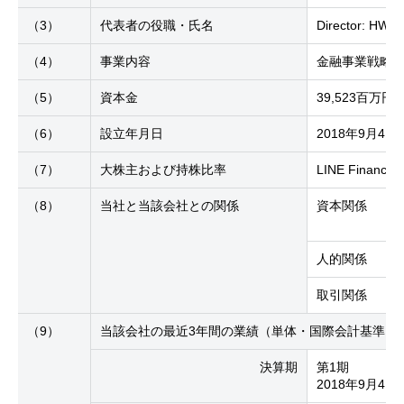
（3）
代表者の役職・氏名
Director: HWA
（4）
事業内容
金融事業戦略
（5）
資本金
39,523百万円
（6）
設立年月日
2018年9月4日
（7）
大株主および持株比率
LINE Financial
（8）
当社と当該会社との関係
資本関係
人的関係
取引関係
（9）
当該会社の最近3年間の業績（単体・国際会計基準（I
決算期
第1期
2018年9月4日