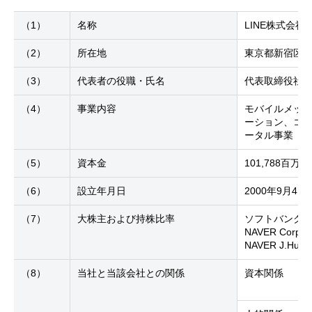
（1）
名称
LINE株式会社
（2）
所在地
東京都新宿区新
（3）
代表者の役職・氏名
代表取締役社長
（4）
事業内容
モバイルメッセ
ーション、コン
ータル事業
（5）
資本金
101,788百万
（6）
設立年月日
2000年9月4日
（7）
大株主および持株比率
ソフトバンク
NAVER Corpora
NAVER J.Hu
（8）
当社と当該会社との関係
資本関係