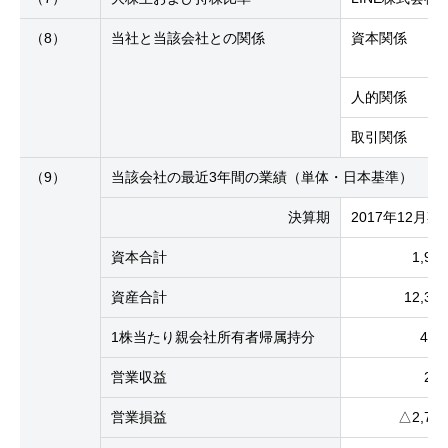
（8）
当社と当該会社との関係
資本関係
人的関係
取引関係
（9）
当該会社の最近3年間の業績（単体・日本基準）
決算期
2017年12月期
資本合計
1,9
資産合計
12,3
1株当たり親会社所有者帰属持分
4,0
営業収益
21
営業損益
△2,7