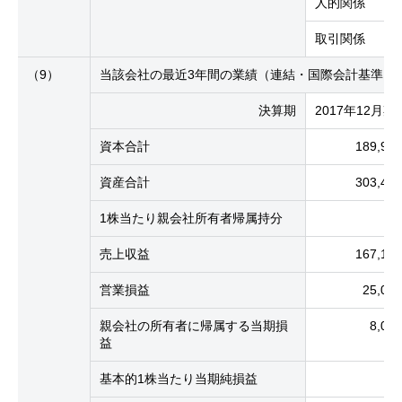
人的関係
取引関係
（9）
当該会社の最近3年間の業績（連結・国際会計基準（I
決算期
2017年12月期
資本合計
189,9
資産合計
303,4
1株当たり親会社所有者帰属持分
7
売上収益
167,1
営業損益
25,0
親会社の所有者に帰属する当期損
8,0
益
基本的1株当たり当期純損益