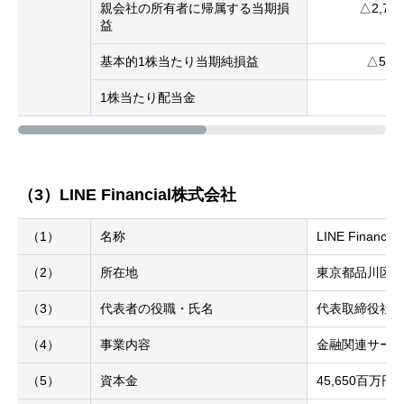
親会社の所有者に帰属する当期損
△2,7
益
基本的1株当たり当期純損益
△5,77
1株当たり配当金
（3）LINE Financial株式会社
（1）
名称
LINE Financ
（2）
所在地
東京都品川区西
（3）
代表者の役職・氏名
代表取締役社長
（4）
事業内容
金融関連サー
（5）
資本金
45,650百万円