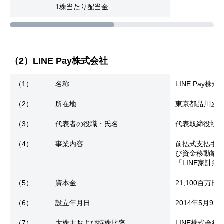
1株当たり配当金
（2）LINE Pay株式会社
（1）
名称
LINE Pay株式
（2）
所在地
東京都品川区西
（3）
代表者の役職・氏名
代表取締役社長
（4）
事業内容
前払式支払手
び資金移動業
「LINE家計
（5）
資本金
21,100百万円
（6）
設立年月日
2014年5月9日
（7）
大株主および持株比率
LINE株式会社