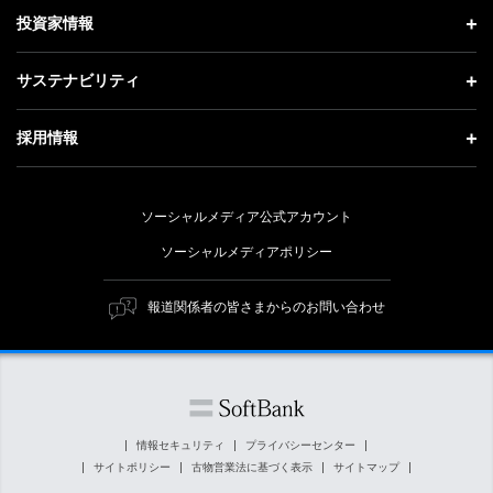
社長メッセージ
理念・ビジョン・戦略 トップ
投資家情報
更新情報
会社概要
成長戦略「Activate AI for Society」
投資家情報 トップ
記者説明会
サステナビリティ
事業紹介
技術戦略
経営方針
ソフトバンクニュース
サステナビリティ トップ
ガバナンス
採用情報
人材戦略
IRライブラリー
トップメッセージ
社会貢献活動
採用情報 トップ
財務情報
ESG方針・体制
ソーシャルメディア公式アカウント
公開情報
新卒採用
個人投資家の皆さまへ
ソーシャルメディアポリシー
価値創造プロセス
キャリア採用
株式と社債について
マテリアリティ（重要課題）
報道関係者の皆さまからのお問い合わせ
障がい者採用
コーポレート・ガバナンス
ESGの主な取り組み
ソフトバンク クルー採用
IRニュース
ESG関連資料
外部評価・イニシアチブ
情報セキュリティ
プライバシーセンター
サイトポリシー
古物営業法に基づく表示
サイトマップ
社会貢献活動