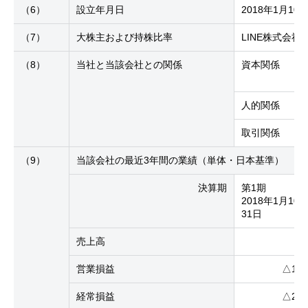
（6）
設立年月日
2018年1月10
（7）
大株主および持株比率
LINE株式会社
（8）
当社と当該会社との関係
資本関係
人的関係
取引関係
（9）
当該会社の最近3年間の業績（単体・日本基準）
決算期
第1期
2018年1月10
31日
売上高
営業損益
△18
経常損益
△26