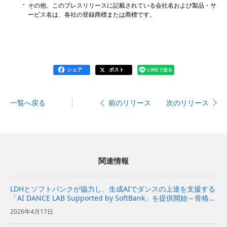
その他、このプレスリリースに記載されている会社名および製品・サ
ービス名は、各社の登録商標または商標です。
シェア
ポスト
LINEで送る
一覧へ戻る
次のリリース
前のリリース
関連情報
LDHとソフトバンクが協力し、生成AIでダンスの上達を支援する
「AI DANCE LAB Supported by SoftBank」を提供開始～骨格推
定×生成AIで、“差分を可視化”して上達へのアドバイスを提供す
2026年4月17日
るアプリ～ | 企業・IR...