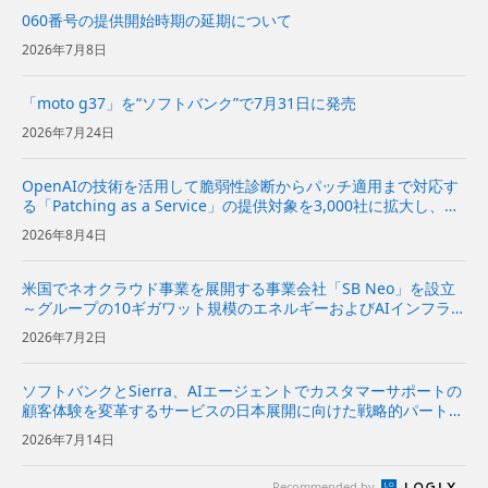
060番号の提供開始時期の延期について
2026年7月8日
「moto g37」を“ソフトバンク”で7月31日に発売
2026年7月24日
OpenAIの技術を活用して脆弱性診断からパッチ適用まで対応す
る「Patching as a Service」の提供対象を3,000社に拡大し、本
格的に提供開始〜日本の重要インフラを支えるシステムをサイバ
2026年8月4日
ー攻撃から防御〜 | 企業・IR |...
米国でネオクラウド事業を展開する事業会社「SB Neo」を設立
～グループの10ギガワット規模のエネルギーおよびAIインフラを
基に、米国の企業向けにネオクラウドサービスを提供～
2026年7月2日
ソフトバンクとSierra、AIエージェントでカスタマーサポートの
顧客体験を変革するサービスの日本展開に向けた戦略的パートナ
ーシップ契約を締結〜Sierraの対話型AIプラットフォームをソフ
2026年7月14日
トバンクが日本市場で独占販売代理店として販売開始〜...
Recommended by