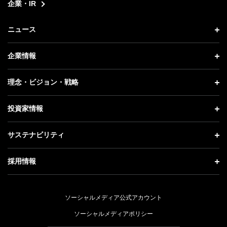
企業・IR
ニュース
ニュース トップ
企業情報
プレスリリース
企業情報 トップ
理念・ビジョン・戦略
お知らせ
社長メッセージ
理念・ビジョン・戦略 トップ
投資家情報
更新情報
会社概要
成長戦略「Activate AI for Society」
投資家情報 トップ
記者説明会
サステナビリティ
事業紹介
技術戦略
経営方針
ソフトバンクニュース
サステナビリティ トップ
ガバナンス
採用情報
人材戦略
IRライブラリー
トップメッセージ
社会貢献活動
採用情報 トップ
財務情報
ESG方針・体制
ソーシャルメディア公式アカウント
公開情報
新卒採用
個人投資家の皆さまへ
ソーシャルメディアポリシー
価値創造プロセス
キャリア採用