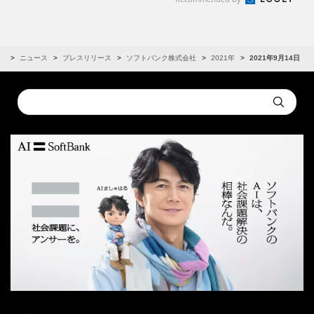
R
ニュース
プレスリリース
ソフトバンク株式会社
2021年
2021年9月14日
Conduct
Submit
a
search