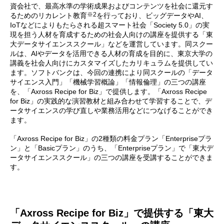
資会社で、最高水準の学術成果およびコンテンツを社会に還元す
※2
るためのリカレント教育
を行っており、ビッグデータやAI、
IoTなどによりもたらされる超スマート社会「Society 5.0」の実
現を担う人材を育成するための社会人向けの講座を提供する「東
大データサイエンススクール」などを運営しています。同スクー
ルは、AIやデータを活用できる人材の育成を目的に、東京大学の
講義を社会人向けにカスタマイズしたカリキュラムを提供してい
ます。ソフトバンクは、今回の連携により同スクールの「データ
サイエンス入門」「機械学習概論」「情報倫理」の三つの講座
を、「Axross Recipe for Biz」で提供します。「Axross Recipe
for Biz」の実践的な演習教材と組み合わせて学習することで、デ
ータサイエンスの学び直しや業務活用などにつなげることができ
ます。
「Axross Recipe for Biz」の2種類の料金プラン「Enterpriseプラ
ン」と「Basicプラン」のうち、「Enterpriseプラン」で「東大デ
ータサイエンススクール」の三つの講座を受講することができま
す。
「Axross Recipe for Biz」で提供する「東大