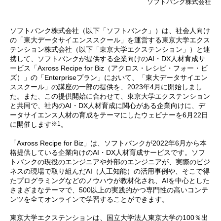
ソフトバンク株式会社
ソフトバンク株式会社（以下「ソフトバンク」）は、社会人向け
の「東大データサイエンススクール」を運営する東京大学エクス
テンション株式会社（以下「東京大学エクステンション」）と連
携して、ソフトバンクが提供する企業向けのAI・DX人材育成サ
ービス「Axross Recipe for Biz（アクロス・レシピ・フォー・ビ
ズ）」の「Enterpriseプラン」において、「東大データサイエン
ススクール」の講座の一部の提供を、2023年4月に開始しまし
た。また、この提供開始に合わせて、東京大学エクステンション
と共同で、社内のAI・DX人材育成に関心がある企業向けに、デ
ータサイエンス人材の育成をテーマにしたウェビナーを6月22日
※1
に開催します
。
「Axross Recipe for Biz」は、ソフトバンクが2022年6月から本
格提供している企業向けのAI・DX人材育成サービスです。ソフ
トバンクの現役のエンジニアや外部のエンジニアが、実際のビジ
ネスの現場で取り組んだAI（人工知能）の活用事例や、そこで得
たプログラミングなどのノウハウが教材化され、AIを中心とした
さまざまなテーマで、500以上の実践的かつ専門性の高いコンテ
ンツを全てオンラインで学習することができます。
東京大学エクステンションは、国立大学法人東京大学の100％出