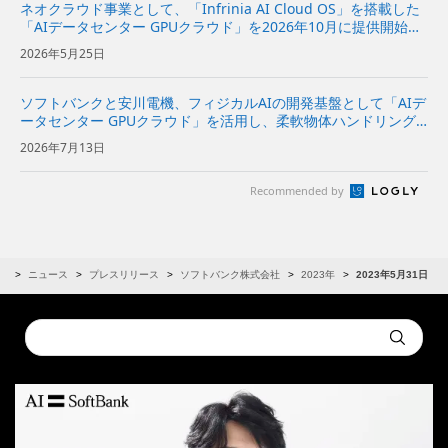
ネオクラウド事業として、「Infrinia AI Cloud OS」を搭載した
「AIデータセンター GPUクラウド」を2026年10月に提供開始～
AIモデルの開発から推論、データ処理までの幅広いAIワークロー
2026年5月25日
ドを効率的かつ柔軟に実行可能～ ...
ソフトバンクと安川電機、フィジカルAIの開発基盤として「AIデ
ータセンター GPUクラウド」を活用し、柔軟物体ハンドリング
システムを実証～NVIDIAと協力し、ロボットの動作データ収集
2026年7月13日
からAIの学習・評価、実機への適用までを効率化～ | 企...
Recommended by
R
ニュース
プレスリリース
ソフトバンク株式会社
2023年
2023年5月31日
Conduct
Submit
a
search