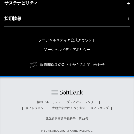
投資家情報 トップ
記者説明会
サステナビリティ
事業紹介
技術戦略
経営方針
ソフトバンクニュース
サステナビリティ トップ
ガバナンス
採用情報
人材戦略
IRライブラリー
トップメッセージ
社会貢献活動
採用情報 トップ
財務情報
ESG方針・体制
ソーシャルメディア公式アカウント
公開情報
新卒採用
個人投資家の皆さまへ
ソーシャルメディアポリシー
価値創造プロセス
キャリア採用
株式と社債について
マテリアリティ（重要課題）
報道関係者の皆さまからのお問い合わせ
障がい者採用
コーポレート・ガバナンス
ESGの主な取り組み
ソフトバンク クルー採用
IRニュース
ESG関連資料
外部評価・イニシアチブ
情報セキュリティ
プライバシーセンター
サイトポリシー
古物営業法に基づく表示
サイトマップ
社会貢献活動
電気通信事業登録番号：第72号
© SoftBank Corp. All Rights Reserved.