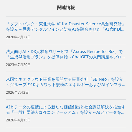
関連情報
「ソフトバンク・東北大学 AI for Disaster Science共創研究所」
を設立～災害デジタルツインと防災AIを融合させた「AI for Disa
ster Science基盤」の研究開発と社会実装を推進～ | 企業・IR |
2026年7月27日
ソフ...
法人向けAI・DX人材育成サービス「Axross Recipe for Biz」で
「生成AI活用プラン」を提供開始～ChatGPTの入門講座やプロン
プト集、AI倫理のコンテンツなどを学習可能～
2023年7月20日
米国でネオクラウド事業を展開する事業会社「SB Neo」を設立
～グループの10ギガワット規模のエネルギーおよびAIインフラを
基に、米国の企業向けにネオクラウドサービスを提供～
2026年7月2日
AIとデータの連携による新たな価値創出と社会課題解決を推進す
る「一般社団法人xIPFコンソーシアム」を設立～AIとデータを分
散環境下で安全かつ柔軟に活用できるAIスペースの実現をめざす
2026年4月15日
～