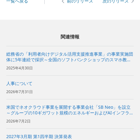
一覧へ戻る
次のリリース
前のリリース
関連情報
総務省の「利用者向けデジタル活用支援推進事業」の事業実施団
体に5年連続で採択～全国のソフトバンクショップのスマホ教室
で行政サービス講座を開催し、デジタルディバイドの解消を推進
2025年4月30日
～
人事について
2026年7月31日
米国でネオクラウド事業を展開する事業会社「SB Neo」を設立
～グループの10ギガワット規模のエネルギーおよびAIインフラを
基に、米国の企業向けにネオクラウドサービスを提供～
2026年7月2日
2027年3月期 第1四半期 決算発表