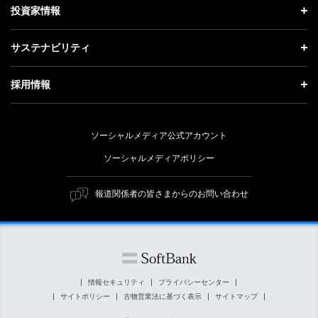
理念・ビジョン・戦略 トップ
投資家情報
更新情報
会社概要
成長戦略「Activate AI for Society」
投資家情報 トップ
記者説明会
サステナビリティ
事業紹介
技術戦略
経営方針
ソフトバンクニュース
サステナビリティ トップ
ガバナンス
採用情報
人材戦略
IRライブラリー
トップメッセージ
社会貢献活動
採用情報 トップ
財務情報
ESG方針・体制
ソーシャルメディア公式アカウント
公開情報
新卒採用
個人投資家の皆さまへ
ソーシャルメディアポリシー
価値創造プロセス
キャリア採用
株式と社債について
マテリアリティ（重要課題）
報道関係者の皆さまからのお問い合わせ
障がい者採用
コーポレート・ガバナンス
ESGの主な取り組み
ソフトバンク クルー採用
IRニュース
ESG関連資料
外部評価・イニシアチブ
情報セキュリティ
プライバシーセンター
サイトポリシー
古物営業法に基づく表示
サイトマップ
社会貢献活動