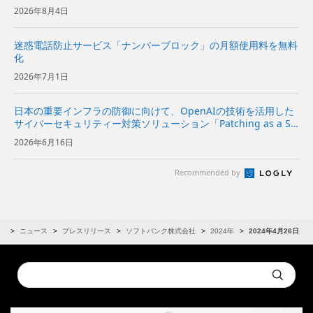
2026年8月4日
迷惑電話防止サービス「ナンバーブロック」の月額使用料を無料
化
2026年7月1日
日本の重要インフラの防御に向けて、OpenAIの技術を活用した
サイバーセキュリティー対策ソリューション「Patching as a Se
rvice」を提供開始～企業向けに、脆弱性診断から修復方針の策
2026年6月16日
定、実装の提案までを一気通貫で支援～ | ...
Recommended by
R
ニュース
プレスリリース
ソフトバンク株式会社
2024年
2024年4月26日
Conduct
Submit
a
search