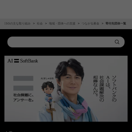
ESGの主な取り組み
社会
地域・団体への支援
つながる募金
寄付先団体一覧
Conduct
Submit
a
search