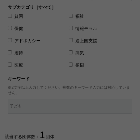
サブカテゴリ［すべて］
貧困
福祉
保健
情報モラル
アドボカシー
途上国支援
虐待
病気
医療
植樹
キーワード
※2文字以上入力してください。複数のキーワード入力には対応していま
せん。
1
該当する団体数：
団体