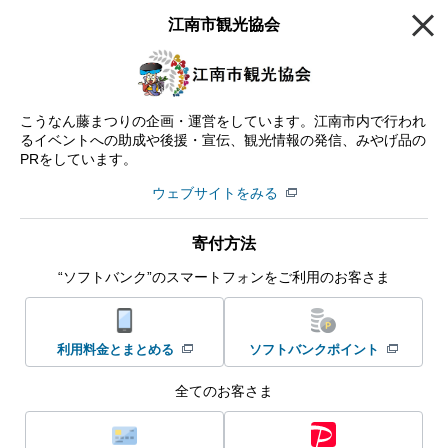
江南市観光協会
企業・IR
MENU
ESGの主な取り組み
社会
地域・団体への支援
つながる募金
寄付先団体一覧
こうなん藤まつりの企画・運営をしています。江南市内で行われ
るイベントへの助成や後援・宣伝、観光情報の発信、みやげ品の
寄付先団体一覧
PRをしています。
「つながる募金」で寄付ができる非営利団体をご確認いただけま
ウェブサイトをみる
す。
寄付方法
注目の団体をみる
“ソフトバンク”のスマートフォンをご利用のお客さま
団体を探す
利用料金とまとめる
ソフトバンクポイント
全てのお客さま