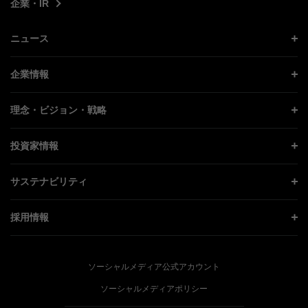
企業・IR
ニュース
ニュース トップ
企業情報
プレスリリース
企業情報 トップ
理念・ビジョン・戦略
お知らせ
社長メッセージ
理念・ビジョン・戦略 トップ
投資家情報
更新情報
会社概要
成長戦略「Activate AI for Society」
投資家情報 トップ
記者説明会
サステナビリティ
事業紹介
技術戦略
経営方針
ソフトバンクニュース
サステナビリティ トップ
ガバナンス
採用情報
人材戦略
IRライブラリー
トップメッセージ
社会貢献活動
採用情報 トップ
財務情報
ESG方針・体制
ソーシャルメディア公式アカウント
公開情報
新卒採用
個人投資家の皆さまへ
ソーシャルメディアポリシー
価値創造プロセス
キャリア採用