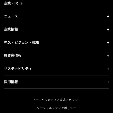
企業・IR
ニュース
ニュース トップ
企業情報
プレスリリース
企業情報 トップ
理念・ビジョン・戦略
お知らせ
社長メッセージ
理念・ビジョン・戦略 トップ
投資家情報
更新情報
会社概要
成長戦略「Activate AI for Society」
投資家情報 トップ
記者説明会
サステナビリティ
事業紹介
技術戦略
経営方針
ソフトバンクニュース
サステナビリティ トップ
ガバナンス
採用情報
人材戦略
IRライブラリー
トップメッセージ
社会貢献活動
採用情報 トップ
財務情報
ESG方針・体制
ソーシャルメディア公式アカウント
公開情報
新卒採用
個人投資家の皆さまへ
ソーシャルメディアポリシー
価値創造プロセス