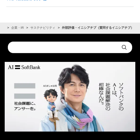
ーム
企業・IR
サステナビリティ
外部評価・イニシアチブ（賛同するイニシアチブ）
Conduct
Submit
a
search