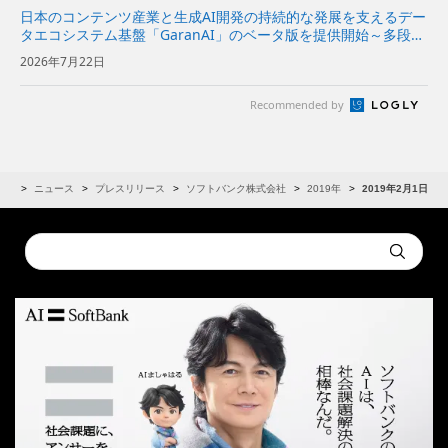
日本のコンテンツ産業と生成AI開発の持続的な発展を支えるデー
タエコシステム基盤「GaranAI」のベータ版を提供開始～多段階
加工でデータを保護し、コンテンツホルダーの新たな収益機会と
2026年7月22日
AI開発事業者の価値創出を支援～ | 企業・IR | ソフ...
Recommended by
IR
ニュース
プレスリリース
ソフトバンク株式会社
2019年
2019年2月1日
Conduct
Submit
a
search