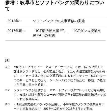
参考：岐阜市とソフトバンクの関わりについ
て
2013年～
ソフトバンクでの人事研修の実施
※2
2017年度～
「ICT部活動支援
」、「ICTダンス授業支
※3
援
」の実施
[注]
※1
MaaS（モビリティー・アズ・ア・サービス）とは、ICTを活用して
交通をクラウド化し、公共交通か否か、またその運営主体にかかわら
ず、マイカー以外の全ての交通手段によるモビリティー（移動）を一
つのサービスとして捉え、シームレスにつなぐ新たな「移動」の概念
（引用元：国土交通省）。
※2
ソフトバンクが提供する、スマートフォンやタブレットなどを活用し
て、知識や経験が豊富なコーチが遠隔指導で部活動の日常練習をサポ
ートする取り組み。
※3
ICT部活動支援のノウハウを活用し、小中学校のダンスの授業をサポ
ートする取り組みで、2017年12月から2018年3月まで実施。