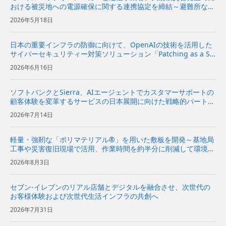
おける被災地への電源確保に関する連携協定を締結～避難所など
への電源関連機材の提供に向けて協力～
2026年5月18日
日本の重要インフラの防御に向けて、OpenAIの技術を活用した
サイバーセキュリティー対策ソリューション「Patching as a Se
rvice」を提供開始～企業向けに、脆弱性診断から修復方針の策
2026年6月16日
定、実装の提案までを一気通貫で支援～ | ...
ソフトバンクとSierra、AIエージェントでカスタマーサポートの
顧客体験を変革するサービスの日本展開に向けた戦略的パートナ
ーシップ契約を締結〜Sierraの対話型AIプラットフォームをソフ
2026年7月14日
トバンクが日本市場で独占販売代理店として販売開始〜...
軽量・強靭な「ポリマテリアル®」を用いた敷板を開発～基地局
工事や災害復旧現場で活用、作業時間を約半分に削減して環境負
荷を低減～
2026年8月3日
セブン-イレブンのリアル店舗とデジタルを融合させ、次世代の
お客様体験および次世代生活インフラの共創へ
2026年7月31日