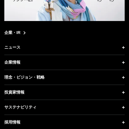
企業・IR
ニュース
ニュース トップ
企業情報
プレスリリース
企業情報 トップ
理念・ビジョン・戦略
お知らせ
社長メッセージ
理念・ビジョン・戦略 トップ
投資家情報
更新情報
会社概要
成長戦略「Activate AI for Society」
投資家情報 トップ
記者説明会
サステナビリティ
事業紹介
技術戦略
経営方針
ソフトバンクニュース
サステナビリティ トップ
ガバナンス
採用情報
人材戦略
IRライブラリー