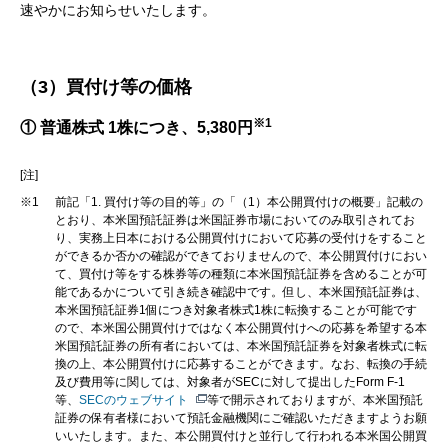
速やかにお知らせいたします。
（3）買付け等の価格
※1
① 普通株式 1株につき、5,380円
[注]
※1
前記「1. 買付け等の目的等」の「（1）本公開買付けの概要」記載の
とおり、本米国預託証券は米国証券市場においてのみ取引されてお
り、実務上日本における公開買付けにおいて応募の受付けをすること
ができるか否かの確認ができておりませんので、本公開買付けにおい
て、買付け等をする株券等の種類に本米国預託証券を含めることが可
能であるかについて引き続き確認中です。但し、本米国預託証券は、
本米国預託証券1個につき対象者株式1株に転換することが可能です
ので、本米国公開買付けではなく本公開買付けへの応募を希望する本
米国預託証券の所有者においては、本米国預託証券を対象者株式に転
換の上、本公開買付けに応募することができます。なお、転換の手続
及び費用等に関しては、対象者がSECに対して提出したForm F-1
等、
SECのウェブサイト
等で開示されておりますが、本米国預託
証券の保有者様において預託金融機関にご確認いただきますようお願
いいたします。また、本公開買付けと並行して行われる本米国公開買