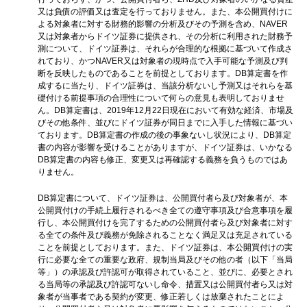
又は負債の評価又は査定を行っておりません。また、本公開買付けに
よる対象者に対する財務的影響の分析及びその予測を含め、NAVER
又は対象者からドイツ証券に提供され、その分析に利用された財務予
測について、ドイツ証券は、それらが合理的な根拠に基づいて作成さ
れており、かつNAVER又は対象者の現時点で入手可能な予測及び判
断を反映したものであることを前提としております。DB算定書を作
成するに当たり、ドイツ証券は、当該分析ないし予測又はそれらを基
礎付ける前提事項の合理性について何らの意見も表明しておりませ
ん。DB算定書は、2019年12月22日現在において有効な経済、市場及
びその他条件、並びにドイツ証券が同日までに入手した情報に基づい
ております。DB算定書の作成の後の事象ないし状況により、DB算定
書の内容が影響を受けることがありますが、ドイツ証券は、いかなる
DB算定書の内容も修正、変更又は再確認する義務を負うものではあ
りません。
DB算定書について、ドイツ証券は、公開買付者ら及び対象者が、本
公開買付けの手続上履行されるべき全ての遵守事項及び合意事項を履
行し、本公開買付けを完了するための公開買付者ら及び対象者に対す
る全ての条件及び義務が免除されることなく満足又は充足されている
ことを前提としております。また、ドイツ証券は、本公開買付けの実
行に必要な全ての重要な政府、規制当局及びその他の者（以下「当局
等」）の承認及び許認可が取得されていること、並びに、必要とされ
る当局等の承認及び許認可ないし命令、措置又は公開買付者ら又は対
象者が当事者である契約が変更、修正若しくは放棄されたことによ