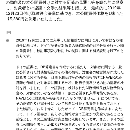
の動向及び本公開買付けに対する応募の見通し等を総合的に勘案
し、対象者との協議・交渉の結果等も踏まえ、最終的に2019年
12月23日付け取締役会決議に基づき、本公開買付価格を1株当た
り5,380円と決定いたしました。
[注]
※
2019年12月22日までに入手した情報並びに同日において有効な各種
条件に基づき、ドイツ証券が対象者の株式価値の財務分析を行った際
の前提条件、検討事項及び検討上の制限に関する補足説明は以下のと
おりです。
ドイツ証券は、DB算定書を作成するに当たり、対象者に関する一般
に公開された財務情報及びその他の情報、対象者の経営陣が作成した
対象者に関する分析、財務予測及びその他の情報並びにNAVERの経
営陣が作成した対象者に関する分析、財務予測及びその他の情報の検
討を行いました。ドイツ証券は、検討された財務情報又は財務予測を
含め、対象者のいかなる情報（一般に公開され入手可能であるか、
NAVER又は対象者から提供されたかを問いません。）についても、
その正確性及び完全性について独自に検証する責任を負っておらず、
また検証しておりません。したがって、DB算定書を作成するにあた
って、ドイツ証券は、あらゆる情報が全て正確かつ完全であることを
前提とし、その正確性及び完全性に依拠しています。また、ドイツ証
券は公開買付者ら、ZHD及び対象者のいかなる資産及び負債の実査を
行っておらず、かつ、公開買付者ら、ZHD及び対象者のいかなる資産