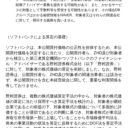
財務アドバイザー業務を提供する可能性があり、また、かかるサービ
スの対価として手数料等を受領する可能性があります。その場合DB
グループはかかる秘密情報をNAVER、対象者又はそれらの関連会社
に対して、開示する義務を負いません。
（ソフトバンクによる算定の基礎）
ソフトバンクは、本公開買付価格の公正性を担保するため、本公
開買付価格を決定するに当たり、公開買付者ら、ZHD及び対象者
から独立した第三者算定機関かつソフトバンクのファイナンシャ
ル・アドバイザーである野村證券株式会社（以下「野村證券」）
に対して、対象者の株式価値の算定を依頼しました。なお、野村
證券は、公開買付者ら、ZHD及び対象者の関連当事者には該当せ
ず、本公開買付けを含む本経営統合に関して、重要な利害関係を
有しておりません。
野村證券は、複数の株式価値算定手法の中から、対象者の株式価
値の算定に当たり採用すべき算定手法を検討の上、対象者が継続
企業であるとの前提の下、対象者株式の価値について多面的に評
価することが適切であるとの判断に基づき、対象者株式が東京証
券取引所市場第一部に上場していることから市場株価平均法を、
将来の事業活動の状況を算定に反映するためにDCF法を算定手法