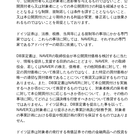
り、公開買付者ら又は対象者に悪影響を与えるものではないこと、公
開買付者ら又は対象者にとっての本公開買付けの利益を縮減させるこ
ととなるような制限、規制若しくは条件を課すこととならないこと、
又は本公開買付けにより期待される利益が変更、修正若しくは放棄さ
れるものではないことを前提としております。
ドイツ証券は、法務、税務、当局等による規制等の事項にかかる専門
家ではなく、これらの事項に関しては、NAVERは、それぞれの専門
家であるアドバイザーの助言に依拠しています。
DB算定書は、NAVERの取締役会が本公開買付価格を検討するに当た
り、情報を提供し支援する目的のみにとどまり、NAVER、その取締
役会、若しくはNAVER の株主、債権者、その他関係者に対して、特
定の買付価格について推奨したものではなく、また特定の買付価格が
唯一の適切な買付価格であることについて推奨又は保証するものでは
ありません。また、DB算定書はNAVERに対して本公開買付けを実施
するべきか否かについて推奨するものではなく、対象者株式の保有者
に対して本公開買付けに応じるべきか否かについて、また、その他の
事項に関してどのように議決権を行使すべきかについて推奨するもの
ではありません。ドイツ証券は、DB算定書を提出した事を以って、
NAVER又は対象者により提示された事業計画及び財務予測、対象者
の事業計画における収益や投資計画の実行を保証するものではありま
せん。
ドイツ証券は対象者の発行する有価証券その他の金融商品への投資を