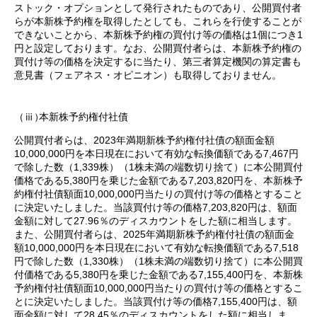
ストック・オプションとして発行されたものであり、公開買付者
らが本新株予約権を取得したとしても、これらを行使することが
できないことから、本新株予約権の買付け等の価格は1個につき1
円と設定しております。なお、公開買付者らは、本新株予約権の
買付け等の価格を決定するに当たり、第三者算定機関の算定書も
意見書（フェアネス・オピニオン）も取得しておりません。
（ⅲ）
本新株予約権付社債
公開買付者らは、2023年満期新株予約権付社債の額面金額
10,000,000円を本日現在において有効な転換価額である7,467円
で除した数（1,339株）（1株未満の端数切り捨て）に本公開買付
価格である5,380円を乗じた金額である7,203,820円を、本新株予
約権付社債額面10,000,000円当たりの買付け等の価格とすること
に決定いたしました。当該買付け等の価格7,203,820円は、額面
金額に対して27.96％のディスカウントをした額に相当します。
また、公開買付者らは、2025年満期新株予約権付社債の額面金
額10,000,000円を本日現在において有効な転換価額である7,518
円で除した数（1,330株）（1株未満の端数切り捨て）に本公開買
付価格である5,380円を乗じた金額である7,155,400円を、本新株
予約権付社債額面10,000,000円当たりの買付け等の価格とするこ
とに決定いたしました。当該買付け等の価格7,155,400円は、額
面金額に対して28.45％のディスカウントをした額に相当しま