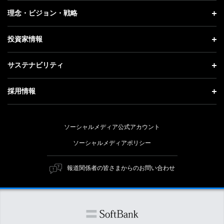
プレスリリース
企業情報 トップ
理念・ビジョン・戦略
お知らせ
社長メッセージ
理念・ビジョン・戦略 トップ
投資家情報
更新情報
会社概要
成長戦略「Activate AI for Society」
投資家情報 トップ
記者説明会
サステナビリティ
事業紹介
技術戦略
経営方針
ソフトバンクニュース
サステナビリティ トップ
ガバナンス
採用情報
人材戦略
IRライブラリー
トップメッセージ
社会貢献活動
採用情報 トップ
財務情報
ESG方針・体制
ソーシャルメディア公式アカウント
公開情報
新卒採用
個人投資家の皆さまへ
ソーシャルメディアポリシー
価値創造プロセス
キャリア採用
株式と社債について
マテリアリティ（重要課題）
報道関係者の皆さまからのお問い合わせ
障がい者採用
コーポレート・ガバナンス
ESGの主な取り組み
ソフトバンク クルー採用
IRニュース
ESG関連資料