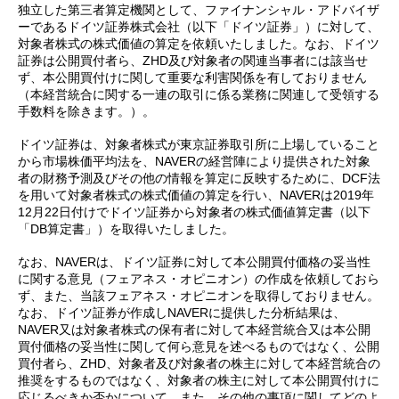
独立した第三者算定機関として、ファイナンシャル・アドバイザ
ーであるドイツ証券株式会社（以下「ドイツ証券」）に対して、
対象者株式の株式価値の算定を依頼いたしました。なお、ドイツ
証券は公開買付者ら、ZHD及び対象者の関連当事者には該当せ
ず、本公開買付けに関して重要な利害関係を有しておりません
（本経営統合に関する一連の取引に係る業務に関連して受領する
手数料を除きます。）。
ドイツ証券は、対象者株式が東京証券取引所に上場していること
から市場株価平均法を、NAVERの経営陣により提供された対象
者の財務予測及びその他の情報を算定に反映するために、DCF法
を用いて対象者株式の株式価値の算定を行い、NAVERは2019年
12月22日付けでドイツ証券から対象者の株式価値算定書（以下
「DB算定書」）を取得いたしました。
なお、NAVERは、ドイツ証券に対して本公開買付価格の妥当性
に関する意見（フェアネス・オピニオン）の作成を依頼しておら
ず、また、当該フェアネス・オピニオンを取得しておりません。
なお、ドイツ証券が作成しNAVERに提供した分析結果は、
NAVER又は対象者株式の保有者に対して本経営統合又は本公開
買付価格の妥当性に関して何ら意見を述べるものではなく、公開
買付者ら、ZHD、対象者及び対象者の株主に対して本経営統合の
推奨をするものではなく、対象者の株主に対して本公開買付けに
応じるべきか否かについて、また、その他の事項に関してどのよ