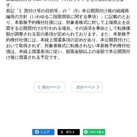
す。
前記「1. 買付け等の目的等」の「（5）本公開買付け後の組織再
編等の方針（いわゆる二段階買収に関する事項）」に記載のとお
り、本新株予約権付社債には、対象者株式に対して上場廃止を企
図する公開買付けが行われる場合、その決済を事由として転換価
額が調整される旨の条項が定められております。また、本新株予
約権付社債には、本繰上償還条項の定めがあり、本公開買付けに
おいて取得されず、対象者株式に転換されない本新株予約権付社
債は、本繰上償還条項に従い、額面金額以上の金額で本公開買付
け後に償還される予定です。
前のページ
次のページ
シェア
ポスト
LINEで送る