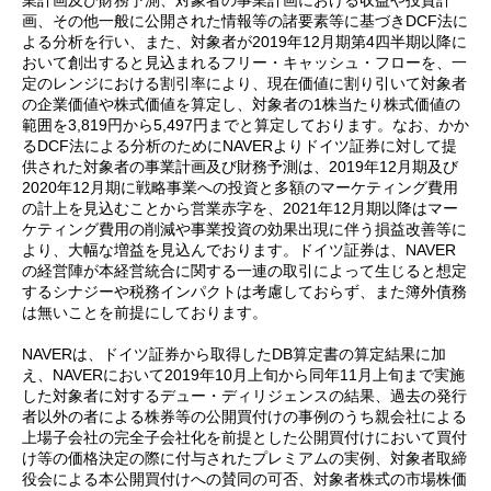
業計画及び財務予測、対象者の事業計画における収益や投資計
画、その他一般に公開された情報等の諸要素等に基づきDCF法に
よる分析を行い、また、対象者が2019年12月期第4四半期以降に
おいて創出すると見込まれるフリー・キャッシュ・フローを、一
定のレンジにおける割引率により、現在価値に割り引いて対象者
の企業価値や株式価値を算定し、対象者の1株当たり株式価値の
範囲を3,819円から5,497円までと算定しております。なお、かか
るDCF法による分析のためにNAVERよりドイツ証券に対して提
供された対象者の事業計画及び財務予測は、2019年12月期及び
2020年12月期に戦略事業への投資と多額のマーケティング費用
の計上を見込むことから営業赤字を、2021年12月期以降はマー
ケティング費用の削減や事業投資の効果出現に伴う損益改善等に
より、大幅な増益を見込んでおります。ドイツ証券は、NAVER
の経営陣が本経営統合に関する一連の取引によって生じると想定
するシナジーや税務インパクトは考慮しておらず、また簿外債務
は無いことを前提にしております。
NAVERは、ドイツ証券から取得したDB算定書の算定結果に加
え、NAVERにおいて2019年10月上旬から同年11月上旬まで実施
した対象者に対するデュー・ディリジェンスの結果、過去の発行
者以外の者による株券等の公開買付けの事例のうち親会社による
上場子会社の完全子会社化を前提とした公開買付けにおいて買付
け等の価格決定の際に付与されたプレミアムの実例、対象者取締
役会による本公開買付けへの賛同の可否、対象者株式の市場株価