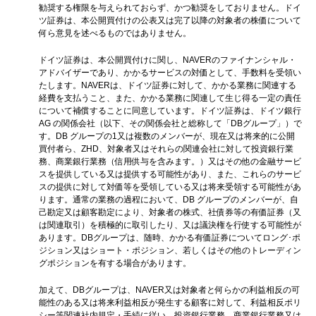
勧奨する権限を与えられておらず、かつ勧奨をしておりません。ドイ
ツ証券は、本公開買付けの公表又は完了以降の対象者の株価について
何ら意見を述べるものではありません。
ドイツ証券は、本公開買付けに関し、NAVERのファイナンシャル・
アドバイザーであり、かかるサービスの対価として、手数料を受領い
たします。NAVERは、ドイツ証券に対して、かかる業務に関連する
経費を支払うこと、また、かかる業務に関連して生じ得る一定の責任
について補償することに同意しています。ドイツ証券は、ドイツ銀行
AG の関係会社（以下、その関係会社と総称して「DBグループ」）で
す。DB グループの1又は複数のメンバーが、現在又は将来的に公開
買付者ら、ZHD、対象者又はそれらの関連会社に対して投資銀行業
務、商業銀行業務（信用供与を含みます。）又はその他の金融サービ
スを提供している又は提供する可能性があり、また、これらのサービ
スの提供に対して対価等を受領している又は将来受領する可能性があ
ります。通常の業務の過程において、DB グループのメンバーが、自
己勘定又は顧客勘定により、対象者の株式、社債券等の有価証券（又
は関連取引）を積極的に取引したり、又は議決権を行使する可能性が
あります。DBグループは、随時、かかる有価証券についてロング･ポ
ジション又はショート・ポジション、若しくはその他のトレーディン
グポジションを有する場合があります。
加えて、DBグループは、NAVER又は対象者と何らかの利益相反の可
能性のある又は将来利益相反が発生する顧客に対して、利益相反ポリ
シー等関連社内規定・手続に従い、投資銀行業務、商業銀行業務又は