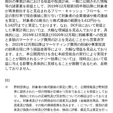
期分の事業計画における収益や投資計画、一般に公開された情報
等の諸要素を前提として、2019年12月期第3四半期以降に対象者
が将来創出すると見込まれるフリー・キャッシュ・フローを、一
定の割引率で現在価値に割り引いて対象者の企業価値や株式価値
を算定し、対象者の1株当たり株式価値の範囲を3,412円から
5,142円までと算定しております。なお、DCF法において前提と
した事業計画においては、大幅な増減益を見込んでおります。具
体的には、2019年12月期及び2020年12月期に戦略事業への投資
と多額のマーケティング費用の計上を見込むことから営業赤字
を、2021年12月期以降はマーケティング費用の削減や事業投資
の効果出現に伴う損益改善等により、大幅な増益を見込んでおり
ます。また、本公開買付けを含む本経営統合の実行により実現す
ることが期待されるシナジー効果については、現時点において収
益に与える影響を具体的に見積もることが困難であるため、反映
しておりません。
[注]
※
野村證券は、対象者の株式価値の算定に際して、公開情報及び野村證
券に提供された一切の情報が正確かつ完全であることを前提としてお
り、独自にそれらの正確性及び完全性についての検証は行っておりま
せん。対象者及びその関係会社の資産又は負債（金融派生商品、簿外
資産及び負債、その他の偶発債務を含みます。）について、個別の資
産及び負債の分析及び評価を含め、独自に評価、鑑定又は査定を行っ