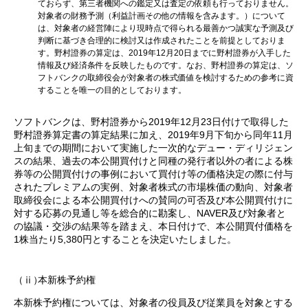
ておらず、第三者機関への鑑定又は査定の依頼も行っておりません。
対象者の財務予測（利益計画その他の情報を含みます。）について
は、対象者の経営陣により現時点で得られる最善かつ誠実な予測及び
判断に基づき合理的に検討又は作成されたことを前提としておりま
す。野村證券の算定は、2019年12月20日までに野村證券が入手した
情報及び経済条件を反映したものです。なお、野村證券の算定は、ソ
フトバンクの取締役会が対象者の株式価値を検討するための参考に資
することを唯一の目的としております。
ソフトバンクは、野村證券から2019年12月23日付けで取得した
野村證券算定書の算定結果に加え、2019年9月下旬から同年11月
上旬までの期間において実施した一次的なデュー・ディリジェン
スの結果、過去の本公開買付けと同種の発行者以外の者による株
券等の公開買付けの事例において買付け等の価格決定の際に付与
されたプレミアムの実例、対象者株式の市場株価の動向、対象者
取締役会による本公開買付けへの賛同の可否及び本公開買付けに
対する応募の見通し等を総合的に勘案し、NAVER及び対象者と
の協議・交渉の結果等を踏まえ、本日付けで、本公開買付価格を
1株当たり5,380円とすることを決定いたしました。
（ⅱ）
本新株予約権
本新株予約権については、対象者の役員及び従業員を対象とする