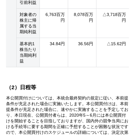
引前利益
対象者の
6,763百万
8,078百万
△3,718百万
株主に帰
円
円
円
属する当
期純利益
基本的1
34.84円
36.56円
△15.62円
株当たり
当期純利
益
（2）日程等
本公開買付けについては、本統合最終契約の規定に従い、本前提
条件が充足された場合に実施いたします。本公開買付けは、本前
提条件が充足された場合に、速やかに実施することを予定してお
り、本日現在、公開買付者らは、2020年5～6月には本公開買付
けを開始することを目指しておりますが、国内外の競争当局にお
ける手続等に要する期間を正確に予想することが困難な状況です
ので、本公開買付けのスケジュールの詳細については、決定次第