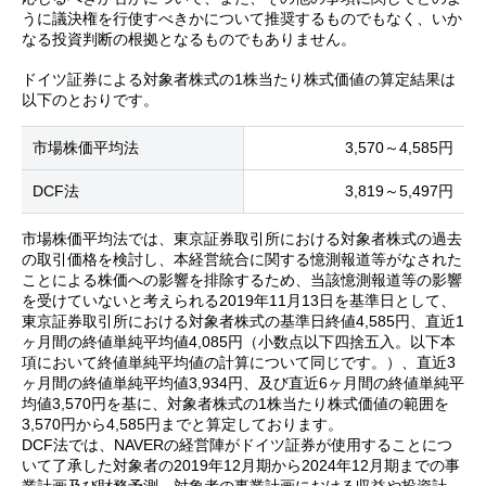
うに議決権を行使すべきかについて推奨するものでもなく、いか
なる投資判断の根拠となるものでもありません。
ドイツ証券による対象者株式の1株当たり株式価値の算定結果は
以下のとおりです。
市場株価平均法
3,570～4,585円
DCF法
3,819～5,497円
市場株価平均法では、東京証券取引所における対象者株式の過去
の取引価格を検討し、本経営統合に関する憶測報道等がなされた
ことによる株価への影響を排除するため、当該憶測報道等の影響
を受けていないと考えられる2019年11月13日を基準日として、
東京証券取引所における対象者株式の基準日終値4,585円、直近1
ヶ月間の終値単純平均値4,085円（小数点以下四捨五入。以下本
項において終値単純平均値の計算について同じです。）、直近3
ヶ月間の終値単純平均値3,934円、及び直近6ヶ月間の終値単純平
均値3,570円を基に、対象者株式の1株当たり株式価値の範囲を
3,570円から4,585円までと算定しております。
DCF法では、NAVERの経営陣がドイツ証券が使用することにつ
いて了承した対象者の2019年12月期から2024年12月期までの事