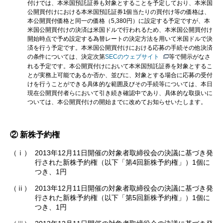
付けでは、本米国預託証券も対象とすることを予定しており、本米国
公開買付けにおける本米国預託証券1個当たりの買付け等の価格は、
本公開買付価格と同一の価格（5,380円）に設定する予定ですが、本
米国公開買付けの決済は米国ドルで行われるため、本米国公開買付け
開始時点で予め設定する為替レートの決定方法を用いて米国ドルで決
済を行う予定です。本米国公開買付けにおける応募の手続その他決済
の条件については、決定次第
SECのウェブサイト
等で開示がなさ
れる予定です。本公開買付けにおいて本米国預託証券を対象とするこ
とが実務上可能であるか否か、並びに、対象とする場合に応募の受付
けを行うことができる具体的な範囲及びその手続等については、本日
現在公開買付者らにおいて引き続き確認中であり、具体的な取扱いに
ついては、本公開買付けの開始までに改めてお知らせいたします。
② 新株予約権
（ⅰ）
2013年12月11日開催の対象者取締役会の決議に基づき発
行された新株予約権（以下「第4回新株予約権」）1個に
つき、1円
（ⅱ）
2013年12月11日開催の対象者取締役会の決議に基づき発
行された新株予約権（以下「第5回新株予約権」）1個に
つき、1円