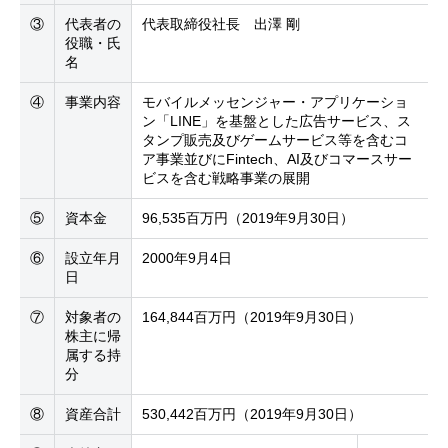
③
代表者の
代表取締役社長 出澤 剛
役職・氏
名
④
事業内容
モバイルメッセンジャー・アプリケーショ
ン「LINE」を基盤とした広告サービス、ス
タンプ販売及びゲームサービス等を含むコ
ア事業並びにFintech、AI及びコマースサー
ビスを含む戦略事業の展開
⑤
資本金
96,535百万円（2019年9月30日）
⑥
設立年月
2000年9月4日
日
⑦
対象者の
164,844百万円（2019年9月30日）
株主に帰
属する持
分
⑧
資産合計
530,442百万円（2019年9月30日）