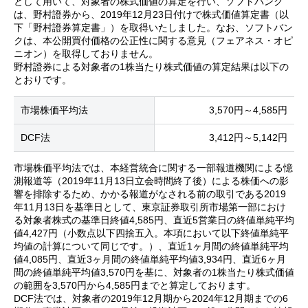
として用いて、対象者の株式価値の算定を行い、ソフトバンク
は、野村證券から、2019年12月23日付けで株式価値算定書（以
下「野村證券算定書」）を取得いたしました。なお、ソフトバン
クは、本公開買付価格の公正性に関する意見（フェアネス・オピ
ニオン）を取得しておりません。
野村證券による対象者の1株当たり株式価値の算定結果は以下の
とおりです。
市場株価平均法
3,570円～4,585円
DCF法
3,412円～5,142円
市場株価平均法では、本経営統合に関する一部報道機関による憶
測報道等（2019年11月13日立会時間終了後）による株価への影
響を排除するため、かかる報道がなされる前の取引である2019
年11月13日を基準日として、東京証券取引所市場第一部におけ
る対象者株式の基準日終値4,585円、直近5営業日の終値単純平均
値4,427円（小数点以下四捨五入。本項において以下終値単純平
均値の計算について同じです。）、直近1ヶ月間の終値単純平均
値4,085円、直近3ヶ月間の終値単純平均値3,934円、直近6ヶ月
間の終値単純平均値3,570円を基に、対象者の1株当たり株式価値
の範囲を3,570円から4,585円までと算定しております。
DCF法では、対象者の2019年12月期から2024年12月期までの6