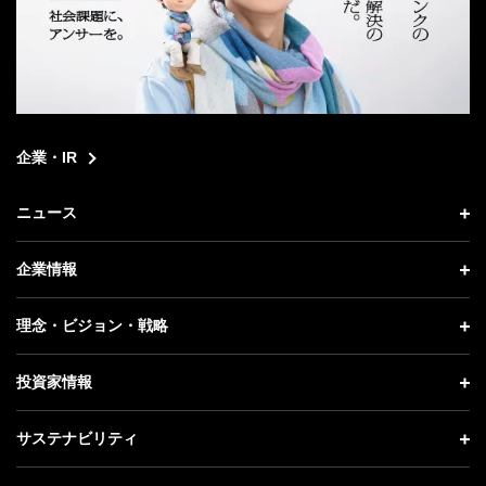
企業・IR
ニュース
ニュース トップ
企業情報
プレスリリース
企業情報 トップ
理念・ビジョン・戦略
お知らせ
社長メッセージ
理念・ビジョン・戦略 トップ
投資家情報
更新情報
会社概要
成長戦略「Activate AI for Society」
投資家情報 トップ
記者説明会
サステナビリティ
事業紹介
技術戦略
経営方針
ソフトバンクニュース
サステナビリティ トップ