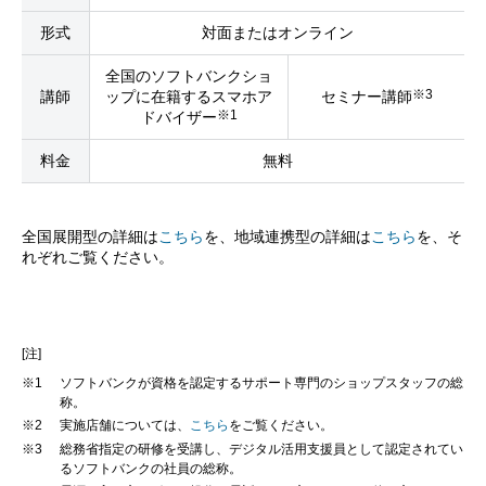
形式
対面またはオンライン
全国のソフトバンクショ
※3
講師
ップに在籍する
スマホア
セミナー講師
※1
ドバイザー
料金
無料
全国展開型の詳細は
こちら
を、地域連携型の詳細は
こちら
を、そ
れぞれご覧ください。
[注]
※1
ソフトバンクが資格を認定するサポート専門のショップスタッフの総
称。
※2
実施店舗については、
こちら
をご覧ください。
※3
総務省指定の研修を受講し、デジタル活用支援員として認定されてい
るソフトバンクの社員の総称。