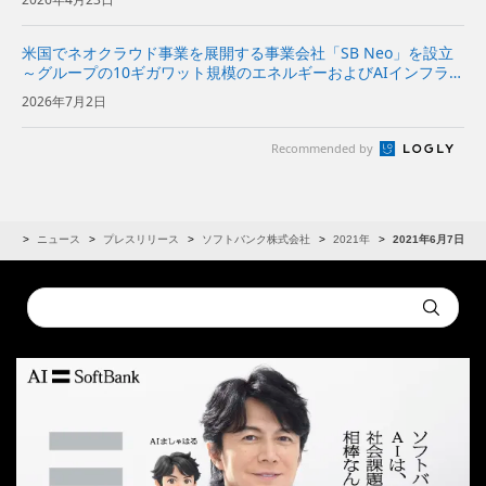
ログラムを組み合わせて、AIモデ...
米国でネオクラウド事業を展開する事業会社「SB Neo」を設立
～グループの10ギガワット規模のエネルギーおよびAIインフラを
基に、米国の企業向けにネオクラウドサービスを提供～
2026年7月2日
Recommended by
IR
ニュース
プレスリリース
ソフトバンク株式会社
2021年
2021年6月7日
Conduct
Submit
a
search