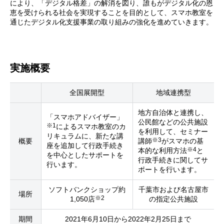
により、「デジタル格差」の解消を図り、誰もがデジタル化の恩
恵を受けられる社会を実現することを目的として、スマホ教室を
通じたデジタル化支援事業の取り組みの強化を進めていきます。
実施概要
全国展開型
地域連携型
地方自治体と連携し、
「スマホアドバイザー」
公民館などの公共施設
※1
によるスマホ教室のカ
を利用して、セミナー
リキュラムに、新たな講
※3
概要
講師
がスマホの基
座を追加して行政手続き
※4
本的な利用方法
と
を中心としたサポートを
行政手続きに関してサ
行います。
ポートを行います。
ソフトバンクショップ約
千葉市および名古屋市
場所
※2
1,050店
の指定公共施設
期間
2021年6月10日から2022年2月25日まで