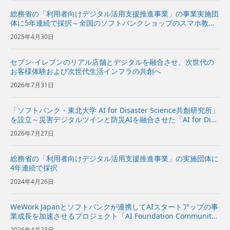
総務省の「利用者向けデジタル活用支援推進事業」の事業実施団
体に5年連続で採択～全国のソフトバンクショップのスマホ教室
で行政サービス講座を開催し、デジタルディバイドの解消を推進
2025年4月30日
～
セブン-イレブンのリアル店舗とデジタルを融合させ、次世代の
お客様体験および次世代生活インフラの共創へ
2026年7月31日
「ソフトバンク・東北大学 AI for Disaster Science共創研究所」
を設立～災害デジタルツインと防災AIを融合させた「AI for Disa
ster Science基盤」の研究開発と社会実装を推進～ | 企業・IR |
2026年7月27日
ソフ...
総務省の「利用者向けデジタル活用支援推進事業」の実施団体に
4年連続で採択
2024年4月26日
WeWork Japanとソフトバンクが連携してAIスタートアップの事
業成長を加速させるプロジェクト「AI Foundation Communit
y」が始動～WeWorkのコミュニティーとソフトバンクの支援プ
2026年4月23日