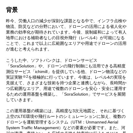
背景
昨今、労働人口の減少が深刻な課題となる中で、インフラ点検や
物流、防災などの分野において、ドローンの活用による省人化や
業務の効率化が期待されています。今後、規制緩和によって有人
地帯における補助者なしの目視外飛行（レベル4）が可能になる
ことで、これまで以上に広範囲なエリアや用途でドローンの活用
が進むと考えられます。
こうした中、ソフトバンクは、ドローンサービス
「SoraSolution」や、ドローンの飛行制御にも活用できる高精度
測位サービス「ichimill」を提供している他、ドローン物流などの
※2
実証実験
を積極的に行っています。今後は、レベル4の実現を
見据えて、さまざまな技術を持つ企業と連携しながら、長時間か
つ広範囲なエリア、用途で複数のドローンを安心・安全に運用す
るための運用基盤を構築し、「SoraSolution」でサービスを展開
していきます。
この運用基盤の構築には、高精度な3次元地図と、それに基づく
上空のLTE環境や飛行ルートのシミュレーションに加え、複数の
ドローンを運航管理するシステム（UTM：Unmanned Aerial
System Traffic Management）などの要素が必要です。また、河