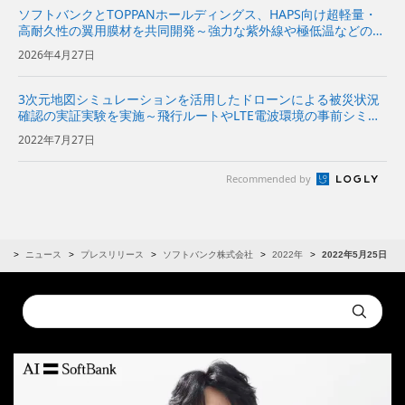
ソフトバンクとTOPPANホールディングス、HAPS向け超軽量・
高耐久性の翼用膜材を共同開発～強力な紫外線や極低温などの成
層圏の極限環境に対応し、HAPSの長期運用を可能に～
2026年4月27日
3次元地図シミュレーションを活用したドローンによる被災状況
確認の実証実験を実施～飛行ルートやLTE電波環境の事前シミュ
レーションに基づき、往復約8kmを安全に自動飛行～
2022年7月27日
Recommended by
R
ニュース
プレスリリース
ソフトバンク株式会社
2022年
2022年5月25日
Conduct
Submit
a
search