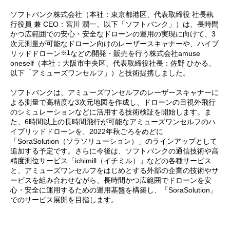
ソフトバンク株式会社（本社：東京都港区、代表取締役 社長執
行役員 兼 CEO：宮川 潤一、以下「ソフトバンク」）は、長時間
かつ広範囲での安心・安全なドローンの運用の実現に向けて、3
次元測量が可能なドローン向けのレーザースキャナーや、ハイブ
※1
リッドドローン
などの開発・販売を行う株式会社amuse
oneself（本社：大阪市中央区、代表取締役社長：佐野 ひかる、
以下「アミューズワンセルフ」）と技術提携しました。
ソフトバンクは、アミューズワンセルフのレーザースキャナーに
よる測量で高精度な3次元地図を作成し、ドローンの目視外飛行
のシミュレーションなどに活用する技術検証を開始します。ま
た、6時間以上の長時間飛行が可能なアミューズワンセルフのハ
イブリッドドローンを、2022年秋ごろをめどに
「SoraSolution（ソラソリューション）」のラインアップとして
追加する予定です。さらに今後は、ソフトバンクの通信技術や高
精度測位サービス「ichimill（イチミル）」などの各種サービス
と、アミューズワンセルフをはじめとする外部の企業の技術やサ
ービスを組み合わせながら、長時間かつ広範囲でドローンを安
心・安全に運用するための運用基盤を構築し、「SoraSolution」
でのサービス展開を目指します。