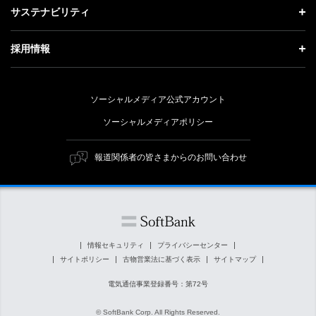
投資家情報 トップ
記者説明会
サステナビリティ
事業紹介
技術戦略
経営方針
ソフトバンクニュース
サステナビリティ トップ
ガバナンス
採用情報
人材戦略
IRライブラリー
トップメッセージ
社会貢献活動
採用情報 トップ
財務情報
ESG方針・体制
ソーシャルメディア公式アカウント
公開情報
新卒採用
個人投資家の皆さまへ
ソーシャルメディアポリシー
価値創造プロセス
キャリア採用
株式と社債について
マテリアリティ（重要課題）
報道関係者の皆さまからのお問い合わせ
障がい者採用
コーポレート・ガバナンス
ESGの主な取り組み
ソフトバンク クルー採用
IRニュース
ESG関連資料
外部評価・イニシアチブ
情報セキュリティ
プライバシーセンター
サイトポリシー
古物営業法に基づく表示
サイトマップ
社会貢献活動
電気通信事業登録番号：第72号
© SoftBank Corp. All Rights Reserved.