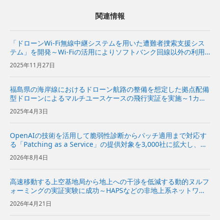
関連情報
「ドローンWi-Fi無線中継システムを用いた遭難者捜索支援シス
テム」を開発～Wi-Fiの活用によりソフトバンク回線以外の利用
者の捜索も可能に～
2025年11月27日
福島県の海岸線におけるドローン航路の整備を想定した拠点配備
型ドローンによるマルチユースケースの飛行実証を実施～1カ所
の離着陸場を拠点として、さまざまな用途でのドローン運用を確
2025年4月3日
認～
OpenAIの技術を活用して脆弱性診断からパッチ適用まで対応す
る「Patching as a Service」の提供対象を3,000社に拡大し、本
格的に提供開始〜日本の重要インフラを支えるシステムをサイバ
2026年8月4日
ー攻撃から防御〜 | 企業・IR |...
高速移動する上空基地局から地上への干渉を低減する動的ヌルフ
ォーミングの実証実験に成功～HAPSなどの非地上系ネットワー
クと地上の通信ネットワークの周波数共用が可能に～
2026年4月21日