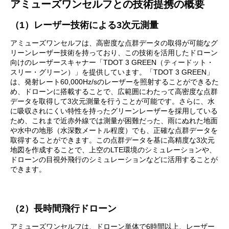
アミューズワンセルフとの技術提携の概要
（1）レーザー技術による3次元測量
アミューズワンセルフは、高密度な点群データの取得が可能なグ
リーンレーザー技術を持っており、この技術を活用したドローン
向けのレーザースキャナー「TDOT 3 GREEN（ティードット・
スリー・グリーン）」を提供しています。「TDOT 3 GREEN」
は、発射レート60,000Hz/sのレーザーを照射することができるた
め、ドローンに搭載することで、広範囲にわたって高密度な点群
データを取得して3次元測量を行うことが可能です。さらに、水
に吸収されにくい特性を持ったグリーンレーザーを採用している
ため、これまで近赤外線では測量が困難だった、雨にぬれた地面
や水中の地形（水深数メートル程度）でも、正確な点群データを
取得することができます。この点群データを基に高精度な3次元
地図を作成することで、上空のLTE環境のシミュレーションや、
ドローンの目視外飛行のシミュレーションなどに活用することが
できます。
（2）長時間飛行ドローン
アミューズワンセルフは、ドローン単体で6時間以上、レーザー