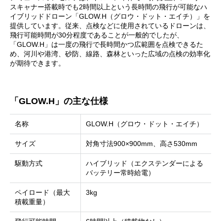
スキャナー搭載時でも2時間以上という長時間の飛行が可能なハ
イブリッドドローン「GLOW.H（グロウ・ドット・エイチ）」を
提供しています。従来、点検などに使用されているドローンは、
飛行可能時間が30分程度であることが一般的でしたが、
「GLOW.H」は一度の飛行で長時間かつ広範囲を点検できるた
め、河川や港湾、砂防、線路、森林といった広域の点検の効率化
が期待できます。
「GLOW.H」の主な仕様
名称
GLOW.H（グロウ・ドット・エイチ）
サイズ
対角寸法900×900mm、高さ530mm
駆動方式
ハイブリッド（エクステンダーによる
バッテリー常時給電）
ペイロード（最大
3kg
積載重量）