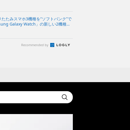
新折りたたみスマホ3機種を“ソフトバンク”で
g Galaxy Watch」の新しい2機種も
Recommended by
t
Submit