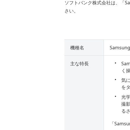
ソフトバンク株式会社は、「Sam
さい。
機種名
Samsung 
主な特長
Sa
く操
気
を
光
撮
る
「Samsu