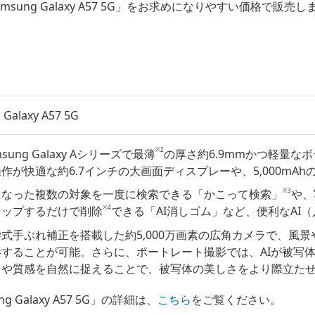
sung Galaxy A57 5G」をお求めになりやすい価格で販売
Galaxy A57 5G
※2
msung Galaxy Aシリーズで最薄
の厚さ約6.9mmかつ軽量な
作が快適な約6.7インチの大画面ディスプレーや、5,000mA
※3
になった複数の対象を一度に検索できる「かこって検索」
や、
※4
タップするだけで削除
できる「AI消しゴム」など、便利なAI
学式手ぶれ補正を搭載した約5,000万画素の広角カメラで、風
影することが可能。さらに、ポートレート撮影では、AIが被写
さや質感を自然に捉えることで、被写体の美しさをより際立た
ng Galaxy A57 5G」の詳細は、
こちら
をご覧ください。