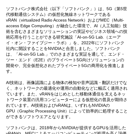
ソフトバンク株式会社（以下「ソフトバンク」）は、5G（第5世
代移動通信システム）の仮想化無線ネットワークである
vRAN（virtualized Radio Access Network）およびMEC（Multi-
access Edge Computing）が融合した環境で、AI（人工知能）技
術を含むさまざまなソリューションの実証やビジネス領域への技
術応用を行うことができる研究施設「AI-on-5G Lab.（エーア
イ・オン・ファイブジー・ラボ）」を、2022年にソフトバンク
社内に開設することをNVIDIAと合意しました。ソフトバンク
は、「AI-on-5G Lab.」でのさまざまな実証を通して、エンド・
ツー・エンド（E2E）のプライベート5G向けソリューションの
開発や、完全仮想化されたプライベート5Gの商用化を推進しま
す。
AI技術は、画像認識による物体の検知や音声認識・翻訳だけでな
く、ネットワークの最適化や運用の自動化などに幅広く適用され
ています。また、vRANをはじめとした移動体通信を支えるネッ
トワーク装置の汎用コンピューターによる仮想化の普及が期待さ
れています。AI技術およびvRANは、いずれもNVIDIAの
GPU（Graphic Processing Unit）によって効率的に処理すること
ができるソフトウエアとなります。
ソフトバンクは、2018年からNVIDIAが提供するGPUを活用した
vRANや、MECによるエッジコンピューティング処理を高く評価