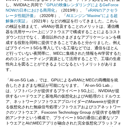
し、NVIDIAと共同で「
GPUの映像レンダリングによるGeForce
NOWの日本における商用化
」（2019年）、「
vRANのアクセラ
レータ性能評価
」（2020年）、「
AIエンジン“Maxine”による超
解像の実証
」（2021年）などの検証を行ってきました。これら
の検証を踏まえて、vRANが普及することのメリットは、通信機
器を汎用サーバー上にソフトウエアで構成することによるコスト
ダウンだけでなく、通信以外のさまざまなアプリケーションを構
成する役割を同時に提供できることであると分かりました。例え
ばプライベート5Gを導入している工場などでは、通信をほとん
ど行っていない夜間帯に、MECに集積された情報をAI学習するた
めのコンピューティング資源として活用することで、工場の生産
性向上を図ることができるようになるというメリットがありま
す。
「AI-on-5G Lab.」では、GPUによるvRANとMECの両機能を統
合したさまざまな検証が可能になります。「AI-on-5G Lab.」
は、ソフトバンクが提供するプライベート5G上に、NVIDIAが提
供するハードウエアと基地局の仮想化およびAI処理のミドルウエ
ア、ネットワークソフトウエアプロバイダーのMavenirが提供す
る仮想化された無線信号処理ソフトウエアおよびコアネットワー
クのソフトウエア、Foxconn Technology Group が提供する物理
的アンテナという構成で、プライベート5Gの通信に必要なソフ
トウエアとAIのMECアプリが融合された完全仮想化プラットフォ