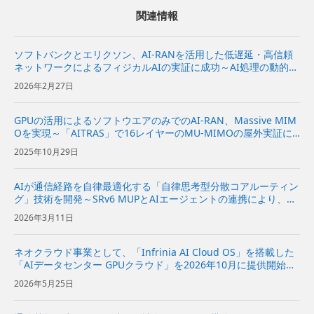
関連情報
ソフトバンクとエリクソン、AI-RANを活用した低遅延・高信頼
ネットワークによるフィジカルAIの実証に成功～AI処理の動的な
オフロードと通信ネットワークの最適化により、安定したフィジ
2026年2月27日
カルAIを実現～
GPUの活用によるソフトウエアのみでのAI-RAN、Massive MIM
Oを実現～「AITRAS」で16レイヤーのMU-MIMOの屋外実証に
成功～
2025年10月29日
AIが通信経路を自律最適化する「自律思考型分散コアルーティン
グ」技術を開発～SRv6 MUPとAIエージェントの連携により、効
率性と低遅延を両立～
2026年3月11日
ネオクラウド事業として、「Infrinia AI Cloud OS」を搭載した
「AIデータセンター GPUクラウド」を2026年10月に提供開始～
AIモデルの開発から推論、データ処理までの幅広いAIワークロー
2026年5月25日
ドを効率的かつ柔軟に実行可能～ ...