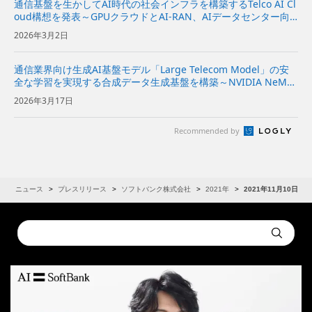
通信基盤を生かしてAI時代の社会インフラを構築するTelco AI Cl
oud構想を発表～GPUクラウドとAI-RAN、AIデータセンター向
けソフトウエアを統合し、AIインフラプロバイダーを目指す～
2026年3月2日
通信業界向け生成AI基盤モデル「Large Telecom Model」の安
全な学習を実現する合成データ生成基盤を構築～NVIDIA NeMo
Safe Synthesizerを活用して、データ品質の保持と情報保護を両
2026年3月17日
立～ | 企業・IR ...
Recommended by
R
ニュース
プレスリリース
ソフトバンク株式会社
2021年
2021年11月10日
Conduct
Submit
a
search