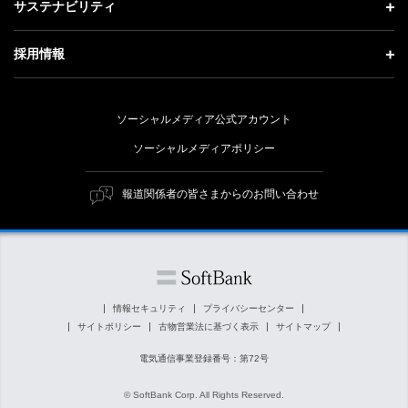
記者説明会
サステナビリティ
事業紹介
技術戦略
経営方針
ソフトバンクニュース
サステナビリティ トップ
ガバナンス
採用情報
人材戦略
IRライブラリー
トップメッセージ
社会貢献活動
採用情報 トップ
財務情報
ESG方針・体制
ソーシャルメディア公式アカウント
公開情報
新卒採用
個人投資家の皆さまへ
ソーシャルメディアポリシー
価値創造プロセス
キャリア採用
株式と社債について
マテリアリティ（重要課題）
報道関係者の皆さまからのお問い合わせ
障がい者採用
コーポレート・ガバナンス
ESGの主な取り組み
ソフトバンク クルー採用
IRニュース
ESG関連資料
外部評価・イニシアチブ
情報セキュリティ
プライバシーセンター
サイトポリシー
古物営業法に基づく表示
サイトマップ
社会貢献活動
電気通信事業登録番号：第72号
© SoftBank Corp. All Rights Reserved.