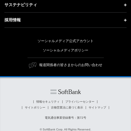
投資家情報 トップ
記者説明会
サステナビリティ
事業紹介
技術戦略
経営方針
ソフトバンクニュース
サステナビリティ トップ
ガバナンス
採用情報
人材戦略
IRライブラリー
トップメッセージ
社会貢献活動
採用情報 トップ
財務情報
ESG方針・体制
ソーシャルメディア公式アカウント
公開情報
新卒採用
個人投資家の皆さまへ
ソーシャルメディアポリシー
価値創造プロセス
キャリア採用
株式と社債について
マテリアリティ（重要課題）
報道関係者の皆さまからのお問い合わせ
障がい者採用
コーポレート・ガバナンス
ESGの主な取り組み
ソフトバンク クルー採用
IRニュース
ESG関連資料
外部評価・イニシアチブ
情報セキュリティ
プライバシーセンター
サイトポリシー
古物営業法に基づく表示
サイトマップ
社会貢献活動
電気通信事業登録番号：第72号
© SoftBank Corp. All Rights Reserved.