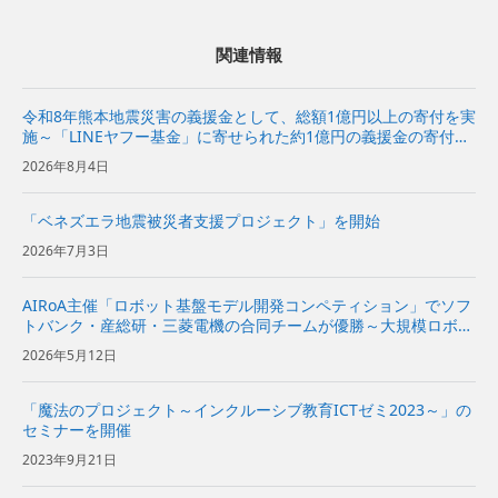
関連情報
令和8年熊本地震災害の義援金として、総額1億円以上の寄付を実
施～「LINEヤフー基金」に寄せられた約1億円の義援金の寄付も
あわせて実施～
2026年8月4日
「ベネズエラ地震被災者支援プロジェクト」を開始
2026年7月3日
AIRoA主催「ロボット基盤モデル開発コンペティション」でソフ
トバンク・産総研・三菱電機の合同チームが優勝～大規模ロボッ
トデータの質を自動で評価する手法により、高品質なモデル構築
2026年5月12日
に成功～
「魔法のプロジェクト～インクルーシブ教育ICTゼミ2023～」の
セミナーを開催
2023年9月21日