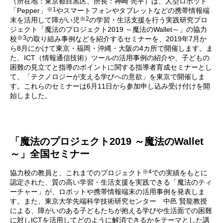
（所在地：東京都目黒区、所長：神崎 亮平）は、人型ロボット
※1
「Pepper」
やスマートフォンやタブレットなどの携帯情報端
※2
末を活用して障がい児
の学習・生活支援を行う実践研究プロ
ジェクト「魔法のプロジェクト2019 ～魔法のWallet～」の協力
※3
校
の取り組み事例などを紹介するセミナーを、2019年7月か
ら8月にかけて東京・福岡・沖縄・大阪の4カ所で開催します。ま
た、ICT（情報通信技術）ツールの活用事例の紹介や、子どもの
困難の見立てと指導のポイントに関する指導者育成セミナーとし
て、「テクノロジーが支える学びへの意欲」を東京で開催しま
す。これらのセミナーは6月11日から参加申し込み受け付けを開
始しました。
「魔法のプロジェクト2019 ～魔法のWallet
～」全国セミナー
※4
協力校の教員と、これまでのプロジェクト
での実績をもとに
認定された、質の高い学習・生活支援を実践できる「魔法のティ
ーチャー」が、ロボットや携帯情報端末の活用事例を発表しま
す。また、東京大学先端科学技術研究センター 中邑 賢龍教授
による、障がいのある子どもたちが抱える学びや生活面での困難
に対しICTを活用してどのように解消できるかをテーマとした講