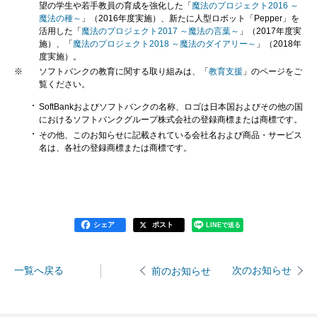
望の学生や若手教員の育成を強化した「
魔法のプロジェクト2016 ～
魔法の種～
」（2016年度実施）、新たに人型ロボット「Pepper」を
活用した「
魔法のプロジェクト2017 ～魔法の言葉～
」（2017年度実
施）、「
魔法のプロジェクト2018 ～魔法のダイアリー～
」（2018年
度実施）。
※
ソフトバンクの教育に関する取り組みは、「
教育支援
」のページをご
覧ください。
SoftBankおよびソフトバンクの名称、ロゴは日本国およびその他の国
におけるソフトバンクグループ株式会社の登録商標または商標です。
その他、このお知らせに記載されている会社名および商品・サービス
名は、各社の登録商標または商標です。
シェア
ポスト
LINEで送る
一覧へ戻る
次のお知らせ
前のお知らせ