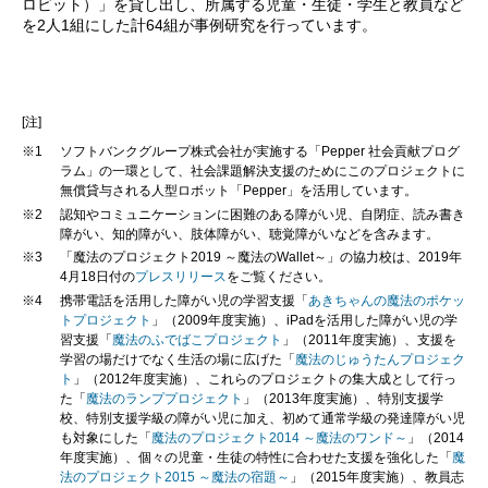
ロビット）」を貸し出し、所属する児童・生徒・学生と教員など
を2人1組にした計64組が事例研究を行っています。
[注]
※1
ソフトバンクグループ株式会社が実施する「Pepper 社会貢献プログ
ラム」の一環として、社会課題解決支援のためにこのプロジェクトに
無償貸与される人型ロボット「Pepper」を活用しています。
※2
認知やコミュニケーションに困難のある障がい児、自閉症、読み書き
障がい、知的障がい、肢体障がい、聴覚障がいなどを含みます。
※3
「魔法のプロジェクト2019 ～魔法のWallet～」の協力校は、2019年
4月18日付の
プレスリリース
をご覧ください。
※4
携帯電話を活用した障がい児の学習支援「
あきちゃんの魔法のポケッ
トプロジェクト
」（2009年度実施）、iPadを活用した障がい児の学
習支援「
魔法のふでばこプロジェクト
」（2011年度実施）、支援を
学習の場だけでなく生活の場に広げた「
魔法のじゅうたんプロジェク
ト
」（2012年度実施）、これらのプロジェクトの集大成として行っ
た「
魔法のランププロジェクト
」（2013年度実施）、特別支援学
校、特別支援学級の障がい児に加え、初めて通常学級の発達障がい児
も対象にした「
魔法のプロジェクト2014 ～魔法のワンド～
」（2014
年度実施）、個々の児童・生徒の特性に合わせた支援を強化した「
魔
法のプロジェクト2015 ～魔法の宿題～
」（2015年度実施）、教員志