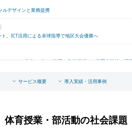
ャルデザインと業務提携
ト。ICT活用による卓球指導で地区大会優勝へ
ートコーチ」で先生のダンス指導の負担軽減へ。釜石小学校の授
題
サービス概要
導入実績・活用事例
リ「AIスマートコーチ」によるダンスの授業を釜石小学校で実施
組んで学校スポーツ改革を目指す！ スポーツ技術向上を支援す
体育授業・部活動の社会課題