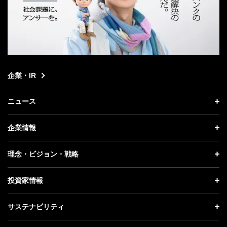
企業・IR
ニュース
ニュース トップ
企業情報
プレスリリース
企業情報 トップ
理念・ビジョン・戦略
お知らせ
社長メッセージ
理念・ビジョン・戦略 トップ
投資家情報
更新情報
会社概要
成長戦略「Activate AI for Society」
投資家情報 トップ
記者説明会
サステナビリティ
事業紹介
技術戦略
経営方針
ソフトバンクニュース