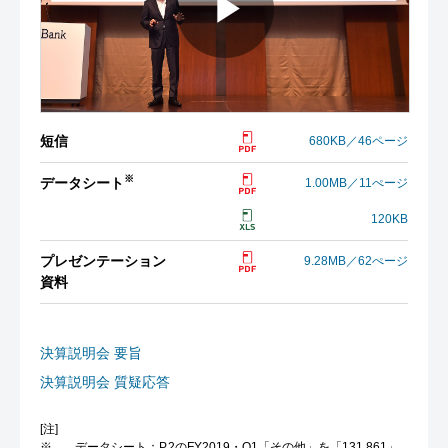
短信
680KB／46ページ
※
データシート
1.00MB／11ぺージ
120KB
プレゼンテーション
9.28MB／62ぺージ
資料
決算説明会 要旨
決算説明会 質疑応答
[注]
※
データシート：P.2のFY2019・Q1「その他」を「131,861」