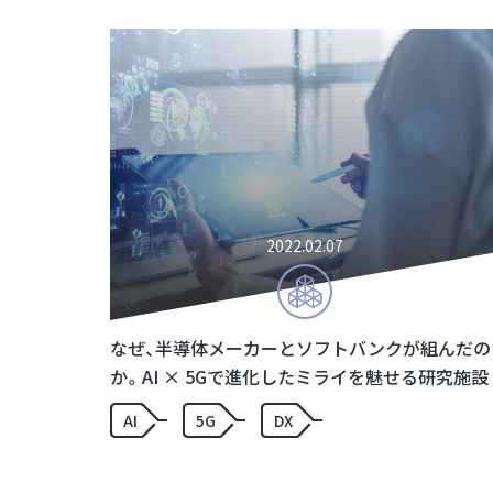
2022.02.07
なぜ、半導体メーカーとソフトバンクが組んだの
か。AI × 5Gで進化したミライを魅せる研究施設
「AI-on-5G Lab.」
AI
5G
DX