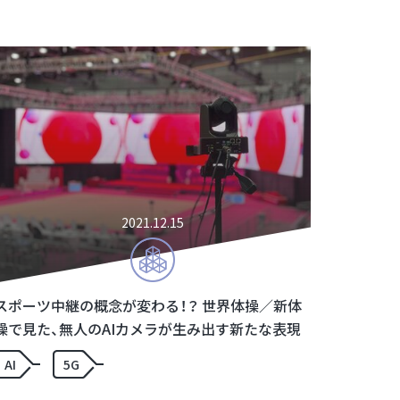
2021.12.15
スポーツ中継の概念が変わる！？ 世界体操／新体
操で見た、無人のAIカメラが生み出す新たな表現
AI
5G